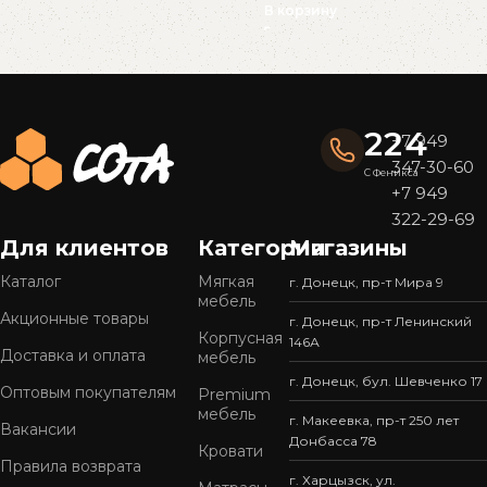
В корзину
Read More
224
+7 949
347-30-60
С Феникса
+7 949
322-29-69
Для клиентов
Категории
Магазины
Каталог
Мягкая
г. Донецк, пр-т Мира 9
мебель
Акционные товары
г. Донецк, пр-т Ленинский
Корпусная
146А
Доставка и оплата
мебель
г. Донецк, бул. Шевченко 17
Оптовым покупателям
Premium
мебель
г. Макеевка, пр-т 250 лет
Вакансии
Донбасса 78
Кровати
Правила возврата
г. Харцызск, ул.