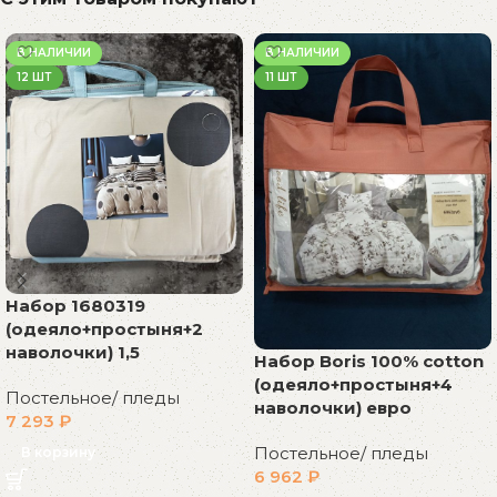
В НАЛИЧИИ
В НАЛИЧИИ
12 ШТ
11 ШТ
Набор 1680319
(одеяло+простыня+2
наволочки) 1,5
Набор Boris 100% cotton
(одеяло+простыня+4
Постельное/ пледы
наволочки) евро
7 293
₽
Постельное/ пледы
В корзину
6 962
₽