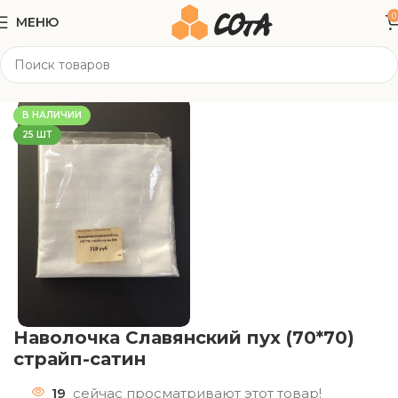
0
МЕНЮ
Главная
Текстиль
Постельное/ пледы
В НАЛИЧИИ
25 ШТ
Наволочка Славянский пух (70*70)
страйп-сатин
19
сейчас просматривают этот товар!