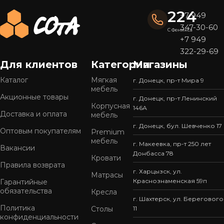
224
+7 949
347-30-60
С Феникса
+7 949
322-29-69
Для клиентов
Категории
Магазины
Каталог
Мягкая
г. Донецк, пр-т Мира 9
мебель
Акционные товары
г. Донецк, пр-т Ленинский
Корпусная
146А
Доставка и оплата
мебель
г. Донецк, бул. Шевченко 17
Оптовым покупателям
Premium
мебель
г. Макеевка, пр-т 250 лет
Вакансии
Донбасса 78
Кровати
Правила возврата
г. Харцызск, ул.
Матрасы
Краснознаменская 59п
Гарантийные
обязательства
Кресла
г. Шахтерск, ул. Берегового
Политика
Столы
11
конфиденциальности