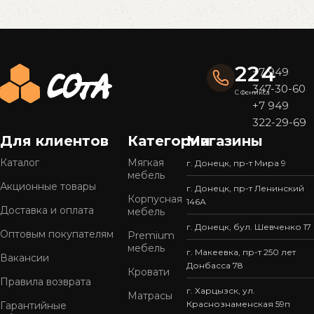
Read More
224
+7 949
347-30-60
С Феникса
+7 949
322-29-69
Для клиентов
Категории
Магазины
Каталог
Мягкая
г. Донецк, пр-т Мира 9
мебель
Акционные товары
г. Донецк, пр-т Ленинский
Корпусная
146А
Доставка и оплата
мебель
г. Донецк, бул. Шевченко 17
Оптовым покупателям
Premium
мебель
г. Макеевка, пр-т 250 лет
Вакансии
Донбасса 78
Кровати
Правила возврата
г. Харцызск, ул.
Матрасы
Краснознаменская 59п
Гарантийные