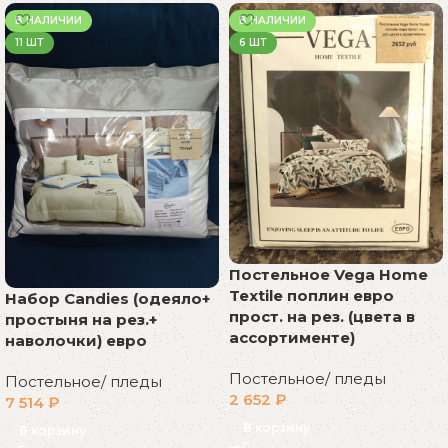
В НАЛИЧИИ
В НАЛИЧИИ
11 ШТ
6 ШТ
Постельное Vega Home
Textile поплин евро
Набор Candies (одеяло+
прост. на рез. (цвета в
простыня на рез.+
ассортименте)
наволочки) евро
Постельное/ пледы
Постельное/ пледы
2 652
₽
7 514
₽
В корзину
В корзину