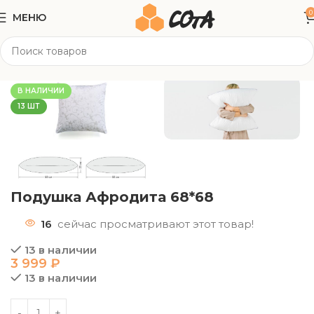
0
МЕНЮ
Главная
Матрасы
Подушки набивные
В НАЛИЧИИ
13 ШТ
Подушка Афродита 68*68
16
сейчас просматривают этот товар!
13 в наличии
3 999
₽
13 в наличии