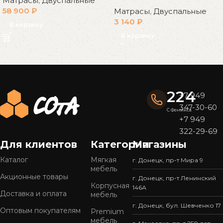
Матрасы
,
Двуспальные
58 900
₽
Матрасы
,
Двуспальные
3 140
₽
В корзину
В корзину
Read More
224
+7 949
347-30-60
С Феникса
+7 949
322-29-69
Для клиентов
Категории
Магазины
Каталог
Мягкая
г. Донецк, пр-т Мира 9
мебель
Акционные товары
г. Донецк, пр-т Ленинский
Корпусная
146А
Доставка и оплата
мебель
г. Донецк, бул. Шевченко 17
Оптовым покупателям
Premium
мебель