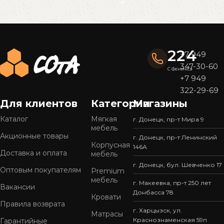
Read More
224
+7 949
347-30-60
С Феникса
+7 949
322-29-69
Для клиентов
Категории
Магазины
Каталог
Мягкая
г. Донецк, пр-т Мира 9
мебель
Акционные товары
г. Донецк, пр-т Ленинский
Корпусная
146А
Доставка и оплата
мебель
г. Донецк, бул. Шевченко 17
Оптовым покупателям
Premium
мебель
г. Макеевка, пр-т 250 лет
Вакансии
Донбасса 78
Кровати
Правила возврата
г. Харцызск, ул.
Матрасы
Краснознаменская 59п
Гарантийные