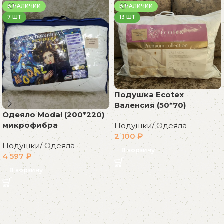
В НАЛИЧИИ
В НАЛИЧИИ
7 ШТ
13 ШТ
Подушка Ecotex
Валенсия (50*70)
Одеяло Modal (200*220)
микрофибра
Подушки/ Одеяла
2 100
₽
Подушки/ Одеяла
В корзину
4 597
₽
В корзину