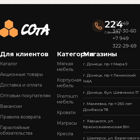
Read More
224
+7 949
347-30-60
С Феникса
+7 949
322-29-69
Для клиентов
Категории
Магазины
Каталог
Мягкая
г. Донецк, пр-т Мира 9
мебель
Акционные товары
г. Донецк, пр-т Ленинский
Корпусная
146А
Доставка и оплата
мебель
г. Донецк, бул. Шевченко 17
Оптовым покупателям
Premium
мебель
г. Макеевка, пр-т 250 лет
Вакансии
Донбасса 78
Кровати
Правила возврата
г. Харцызск, ул.
Матрасы
Краснознаменская 59п
Гарантийные
обязательства
Кресла
г. Шахтерск, ул. Берегового