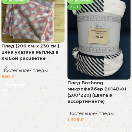
В НАЛИЧИИ
В НАЛИЧИИ
6 ШТ
Плед (200 см. х 230 см.)
цена указана за плед в
любой расцветке
Постельное/ пледы
950
₽
Плед Bozhong
В корзину
микрофайбер В014В-01
(200*220) (цвета в
ассортименте)
Постельное/ пледы
1 326
₽
В корзину