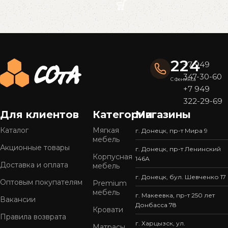
Read More
224
+7 949
347-30-60
С Феникса
+7 949
322-29-69
Для клиентов
Категории
Магазины
Каталог
Мягкая
г. Донецк, пр-т Мира 9
мебель
Акционные товары
г. Донецк, пр-т Ленинский
Корпусная
146А
Доставка и оплата
мебель
г. Донецк, бул. Шевченко 17
Оптовым покупателям
Premium
мебель
г. Макеевка, пр-т 250 лет
Вакансии
Донбасса 78
Кровати
Правила возврата
г. Харцызск, ул.
Матрасы