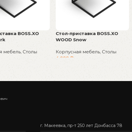
ставка BOSS.XO
Стол-приставка BOSS.XO
rk
WOOD Snow
я мебель
,
Столы
Корпусная мебель
,
Столы
4 999
₽
у
В корзину
ович
г. Макеевка, пр-т 250 лет Донбасса 78