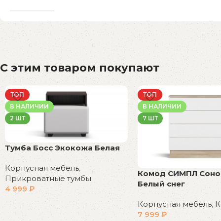
С этим товаром покупают
ТОП
ТОП
В НАЛИЧИИ
В НАЛИЧИИ
2 ШТ
7 ШТ
Тумба Босс Экокожа Белая
Корпусная мебель
,
Комод СИМПЛ Соно
Прикроватные тумбы
Белый снег
4 999
₽
В корзину
Корпусная мебель
,
К
7 999
₽