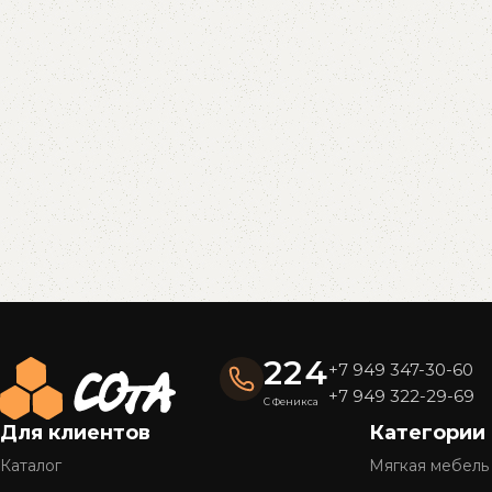
В корзину
Read More
224
+7 949 347-30-60
+7 949 322-29-69
С Феникса
Для клиентов
Категории
Каталог
Мягкая мебель