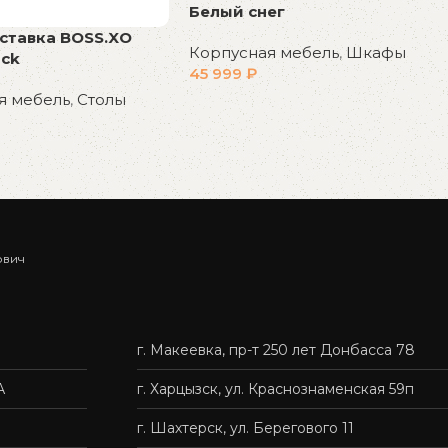
Белый снег
ставка BOSS.XO
Корпусная мебель
,
Шкафы
ck
45 999
₽
я мебель
,
Столы
В корзину
у
ович
г. Макеевка, пр-т 250 лет Донбасса 78
А
г. Харцызск, ул. Краснознаменская 59п
г. Шахтерск, ул. Берегового 11