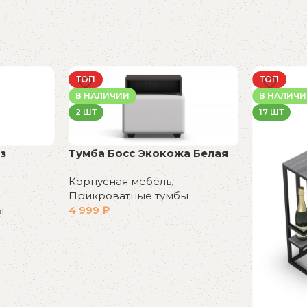
ТОП
ТОП
В НАЛИЧИИ
В НАЛИЧ
2 ШТ
17 ШТ
з
Тумба Босс Экокожа Белая
Корпусная мебель
,
Прикроватные тумбы
ы
4 999
₽
В корзину