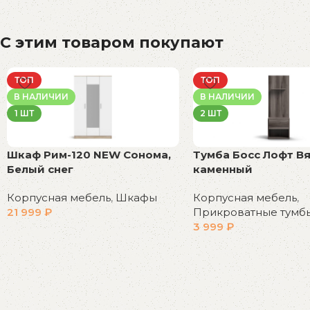
С этим товаром покупают
ТОП
ТОП
В НАЛИЧИИ
В НАЛИЧИИ
1 ШТ
2 ШТ
Шкаф Рим-120 NEW Сонома,
Тумба Босс Лофт Вя
Белый снег
каменный
Корпусная мебель
,
Шкафы
Корпусная мебель
,
21 999
₽
Прикроватные тумб
3 999
₽
В корзину
В корзину