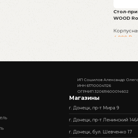
Стол-при
WOOD Ro
Корпусна
4 999
₽
В корзин
ИП Сошилов Александр Олег
ИНН 617100041126
ОГРНИП 320619600014602
Магазины
г. Донецк, пр-т Мира 9
ель
г. Донецк, пр-т Ленинский 146
ль
г. Донецк, бул. Шевченко 17