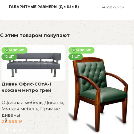
ГАБАРИТНЫЕ РАЗМЕРЫ (Д × Ш × В)
46×58×93 см
С этим товаром покупают
В НАЛИЧИИ
В НАЛИЧИИ
12 ШТ
3 ШТ
Диван Офис-СОтА-1
кожзам Нитро грей
Офисная мебель
,
Диваны
,
Мягкая мебель
,
Прямые
диваны
22 999
₽
В корзину