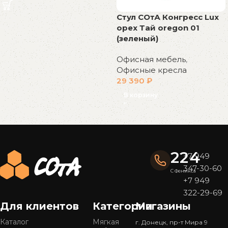
Стул СОтА Конгресс Lux
орех Тай oregon 01
(зеленый)
Офисная мебель
,
Офисные кресла
29 390
₽
В корзину
Read More
224
+7 949
347-30-60
С Феникса
+7 949
322-29-69
Для клиентов
Категории
Магазины
Каталог
Мягкая
г. Донецк, пр-т Мира 9