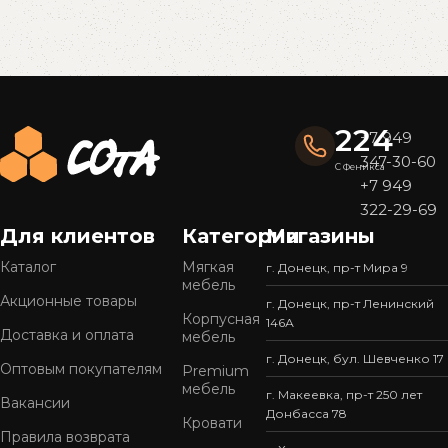
Read More
224
+7 949
347-30-60
С Феникса
+7 949
322-29-69
Для клиентов
Категории
Магазины
Каталог
Мягкая
г. Донецк, пр-т Мира 9
мебель
Акционные товары
г. Донецк, пр-т Ленинский
Корпусная
146А
Доставка и оплата
мебель
г. Донецк, бул. Шевченко 17
Оптовым покупателям
Premium
мебель
г. Макеевка, пр-т 250 лет
Вакансии
Донбасса 78
Кровати
Правила возврата