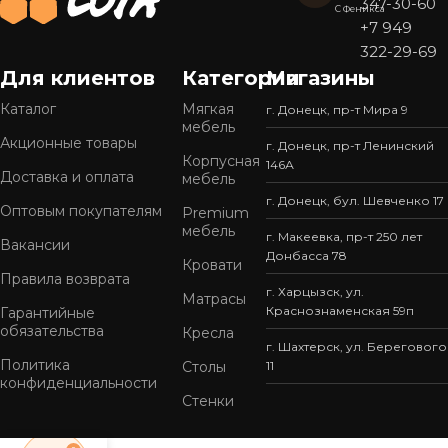
347-30-60
С Феникса
+7 949
322-29-69
Для клиентов
Категории
Магазины
Каталог
Мягкая
г. Донецк, пр-т Мира 9
мебель
Акционные товары
г. Донецк, пр-т Ленинский
Корпусная
146А
Доставка и оплата
мебель
г. Донецк, бул. Шевченко 17
Оптовым покупателям
Premium
мебель
г. Макеевка, пр-т 250 лет
Вакансии
Донбасса 78
Кровати
Правила возврата
г. Харцызск, ул.
Матрасы
Краснознаменская 59п
Гарантийные
обязательства
Кресла
г. Шахтерск, ул. Берегового
Политика
Столы
11
конфиденциальности
Стенки