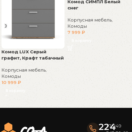
Комод СИМПЛ Белый
снег
Корпусная мебель
,
Комоды
7 999
₽
В корзину
Комод LUX Серый
графит, Крафт табачный
Корпусная мебель
,
Комоды
10 999
₽
В корзину
Read More
224
+7 949