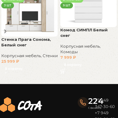
3 ШТ
9 ШТ
Комод СИМПЛ Белый
снег
Стенка Прага Сонома,
Белый снег
Корпусная мебель
,
Комоды
Корпусная мебель
,
Стенки
7 999
₽
25 999
₽
В корзину
В корзину
Read More
224
+7 949
347-30-60
С Феникса
+7 949