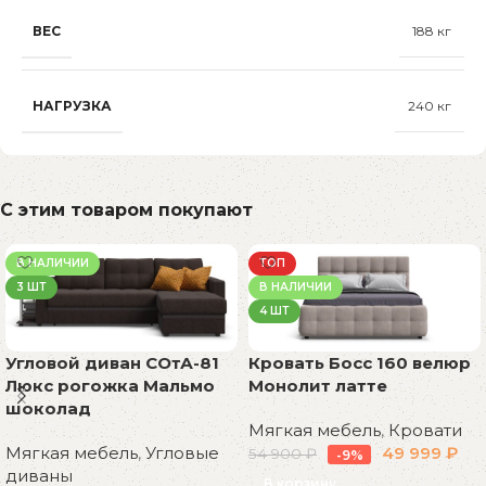
ВЕС
188 кг
НАГРУЗКА
240 кг
С этим товаром покупают
В НАЛИЧИИ
ТОП
3 ШТ
В НАЛИЧИИ
4 ШТ
Угловой диван СОтА-81
Кровать Босс 160 велюр
Люкс рогожка Мальмо
Монолит латте
шоколад
Мягкая мебель
,
Кровати
Мягкая мебель
,
Угловые
49 999
₽
54 900
₽
-9%
диваны
В корзину