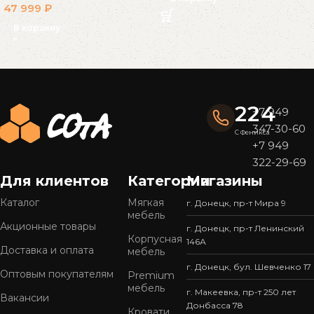
47 999
₽
В корзину
Read More
224
+7 949
347-30-60
С Феникса
+7 949
322-29-69
Для клиентов
Категории
Магазины
Каталог
Мягкая
г. Донецк, пр-т Мира 9
мебель
Акционные товары
г. Донецк, пр-т Ленинский
Корпусная
146А
Доставка и оплата
мебель
г. Донецк, бул. Шевченко 17
Оптовым покупателям
Premium
мебель
г. Макеевка, пр-т 250 лет
Вакансии
Донбасса 78
Кровати