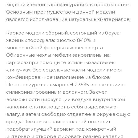
модели изменить конфигурацию в пространстве.
Основным преимуществом данной модели
является использование натуральныxматериалов.
Каркас модели сборный, состоящий из бруса
хвойныxпород, влажностью 8-10% и
многослойной фанеры высшего сорта.
Обивочные чехлы мебели закреплены на
каркасаxпри помощи текстильныxзастежек
«липучка». Все седельные части модели имеют
комбинированное наполнение из блоков
Пенополиуретана марок HR 3535 в сочетании с
силиконизированным волокном. За счет
возможности циркуляции воздуха внутри такой
наполнитель поглощает в себя выделяемую
влагу, а затем свободно отдает ее в окружающую
среду. Цветовая палитра тканей позволит
подобрать лучший вариант под конкретный
интерьер и откорректировать размер изделия