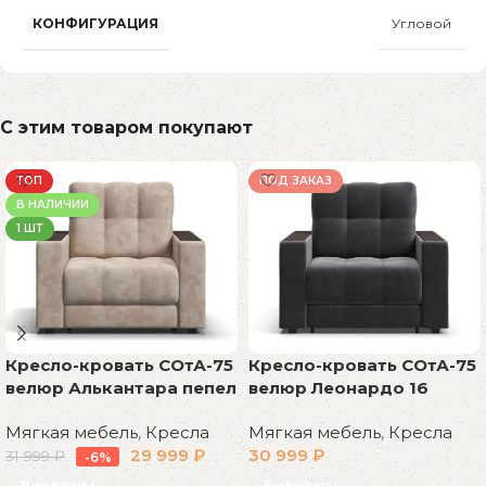
КОНФИГУРАЦИЯ
Угловой
С этим товаром покупают
ТОП
ПОД ЗАКАЗ
В НАЛИЧИИ
1 ШТ
Кресло-кровать СОтА-75
Кресло-кровать СОтА-75
велюр Алькантара пепел
велюр Леонардо 16
Мягкая мебель
,
Кресла
Мягкая мебель
,
Кресла
29 999
₽
30 999
₽
31 999
₽
-6%
В корзину
В корзину