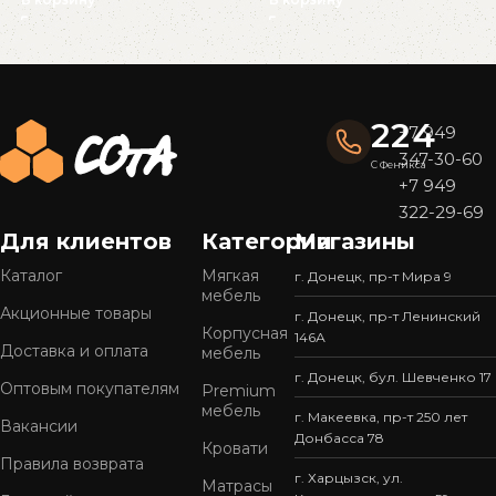
Read More
224
+7 949
347-30-60
С Феникса
+7 949
322-29-69
Для клиентов
Категории
Магазины
Каталог
Мягкая
г. Донецк, пр-т Мира 9
мебель
Акционные товары
г. Донецк, пр-т Ленинский
Корпусная
146А
Доставка и оплата
мебель
г. Донецк, бул. Шевченко 17
Оптовым покупателям
Premium
мебель
г. Макеевка, пр-т 250 лет
Вакансии
Донбасса 78
Кровати
Правила возврата
г. Харцызск, ул.
Матрасы