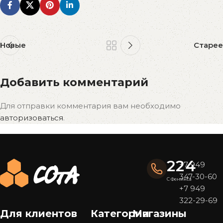
Новые
Старее
Добавить комментарий
Для отправки комментария вам необходимо
авторизоваться
.
224
+7 949
347-30-60
С Феникса
+7 949
322-29-69
Для клиентов
Категории
Магазины