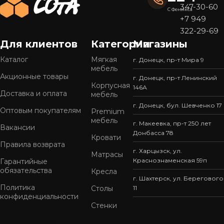
347-30-60
Почему выбирают мебель «СОтА»?
С Феникса
+7 949
322-29-69
Широкий ассортимент
Для клиентов
Категории
Магазины
У нас представлен
большой выбор мебели
в
популярных стилях — от современного минимализма
Каталог
Мягкая
г. Донецк, пр-т Мира 9
мебель
до уютной классики. Готовые решения подойдут для
Акционные товары
г. Донецк, пр-т Ленинский
кухни, спальни, гостиной, прихожей или офиса.
Корпусная
146А
Доставка и оплата
мебель
Качество, проверенное временем
г. Донецк, бул. Шевченко 17
Оптовым покупателям
Premium
Мы используем только
надежные материалы
и
мебель
г. Макеевка, пр-т 250 лет
современные технологии производства. Это
Вакансии
Донбасса 78
Кровати
обеспечивает мебели прочность, устойчивость к
Правила возврата
износу и привлекательный внешний вид на долгие
г. Харцызск, ул.
Матрасы
Краснознаменская 59п
Гарантийные
годы.
обязательства
Кресла
г. Шахтерск, ул. Берегового
Готовые решения — быстро и удобно
Политика
Столы
11
конфиденциальности
Вся мебель «СОтА» уже в наличии и готова к отправке.
Стенки
Вам не придётся ждать изготовления — достаточно
выбрать подходящий вариант, и мы быстро