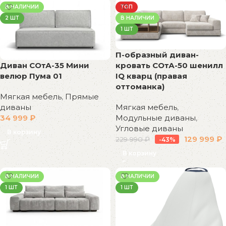
В НАЛИЧИИ
ТОП
2 ШТ
В НАЛИЧИИ
1 ШТ
П-образный диван-
Диван СОтА-35 Мини
кровать СОтА-50 шенилл
велюр Пума 01
IQ кварц (правая
оттоманка)
Мягкая мебель
,
Прямые
диваны
Мягкая мебель
,
34 999
₽
Модульные диваны
,
Угловые диваны
В корзину
129 999
₽
229 990
₽
-43%
В корзину
В НАЛИЧИИ
В НАЛИЧИИ
1 ШТ
1 ШТ