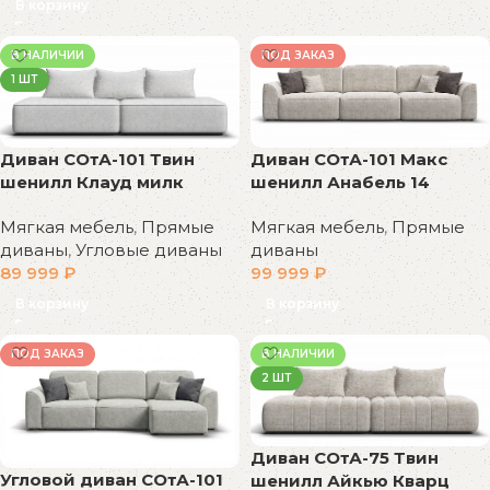
В корзину
В НАЛИЧИИ
ПОД ЗАКАЗ
1 ШТ
Диван СОтА-101 Твин
Диван СОтА-101 Макс
шенилл Клауд милк
шенилл Анабель 14
Мягкая мебель
,
Прямые
Мягкая мебель
,
Прямые
диваны
,
Угловые диваны
диваны
89 999
₽
99 999
₽
В корзину
В корзину
ПОД ЗАКАЗ
В НАЛИЧИИ
2 ШТ
Диван СОтА-75 Твин
Угловой диван СОтА-101
шенилл Айкью Кварц