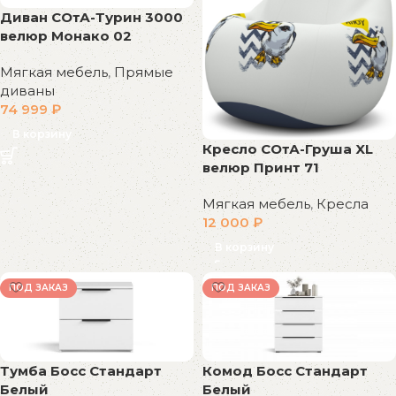
Диван СОтА-Турин 3000
велюр Монако 02
Мягкая мебель
,
Прямые
диваны
74 999
₽
В корзину
Кресло СОтА-Груша XL
велюр Принт 71
Мягкая мебель
,
Кресла
12 000
₽
В корзину
ПОД ЗАКАЗ
ПОД ЗАКАЗ
Тумба Босс Стандарт
Комод Босс Стандарт
Белый
Белый