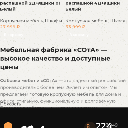
распашной 2Д+ящики 01
распашной 4Д+ящики
Белый
Белый
Корпусная мебель
,
Шкафы
Корпусная мебель
,
Шкафы
27 999
₽
33 999
₽
В корзину
В корзину
Мебельная фабрика «СОтА» —
высокое качество и доступные
цены
Фабрика мебели «СОтА»
— это надёжный российский
производитель с более чем 26-летним опытом. Мы
предлагаем
готовую корпусную мебель
для дома и
офиса: стильную, функциональную и долговечную.
Показать
Благодаря собственному производству мы
поддерживаем
оптимальное соотношение цены и
качества
без наценок посредников.
224
+7 949