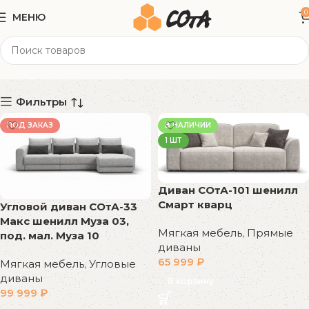
0
МЕНЮ
Белый
Категории
Фильтры
ПОД ЗАКАЗ
В НАЛИЧИИ
1 ШТ
Диван СОтА-101 шенилл
Смарт кварц
Угловой диван СОтА-33
Макс шенилл Муза 03,
Мягкая мебель
,
Прямые
под. мал. Муза 10
диваны
65 999
₽
Мягкая мебель
,
Угловые
диваны
В корзину
99 999
₽