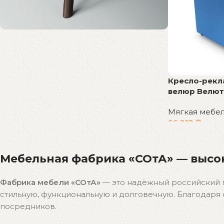
Распродажа
бестселлеров
Скидки на популярные модели!
Кресло-рекл
велюр Велют
К покупкам
Мягкая мебе
66 210
₽
В корзину
Мебельная фабрика «СОтА» — высок
Фабрика мебели «СОтА»
— это надёжный российский 
стильную, функциональную и долговечную. Благодар
посредников.