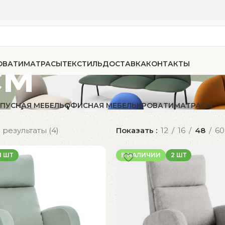
см
ОВАТИ
МАТРАСЫ
ТЕКСТИЛЬ
ДОСТАВКА
КОНТАКТЫ
ПУСНАЯ МЕБЕЛЬ
ОФИСНАЯ МЕБЕЛЬ
КРОВАТИ
МАТРАСЫ
результаты (4)
Показать
12
16
48
60
1 ШТ
В НАЛИЧИИ
2 ШТ