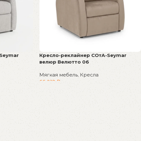
-Seymar
Кресло-реклайнер СОтА-Seymar
велюр Велютто 06
Мягкая мебель
,
Кресла
66 210
₽
В корзину