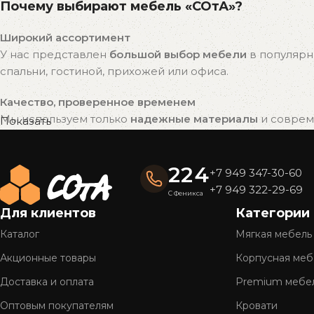
Почему выбирают мебель «СОтА»?
Широкий ассортимент
У нас представлен
большой выбор мебели
в популярн
спальни, гостиной, прихожей или офиса.
Качество, проверенное временем
Мы используем только
надежные материалы
и совреме
Показать
привлекательный внешний вид на долгие годы.
Готовые решения — быстро и удобно
224
+7 949 347-30-60
Вся мебель «СОтА» уже в наличии и готова к отправке
+7 949 322-29-69
С Феникса
доставку.
Для клиентов
Категории
Полное обслуживание
Каталог
Мягкая мебель
Мы предлагаем
комплексный сервис
: консультацию, 
Акционные товары
Корпусная меб
Более 26 лет на рынке
Доставка и оплата
Premium мебе
Оптовым покупателям
Кровати
Нам доверяют тысячи клиентов по всей стране. Мы г