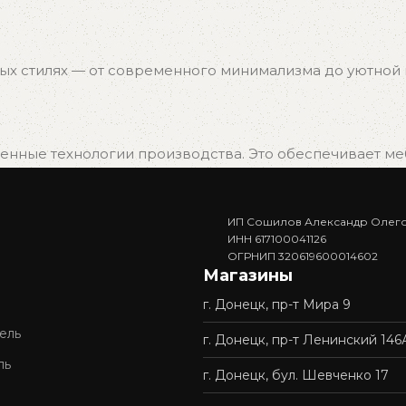
ых стилях — от современного минимализма до уютной к
нные технологии производства. Это обеспечивает мебе
ИП Сошилов Александр Олег
. Вам не придётся ждать изготовления — достаточно в
ИНН 617100041126
ОГРНИП 320619600014602
Магазины
г. Донецк, пр-т Мира 9
доставку и профессиональную сборку мебели. Покупка у 
ель
г. Донецк, пр-т Ленинский 146
ль
г. Донецк, бул. Шевченко 17
ордимся нашей репутацией и стремимся сделать качес