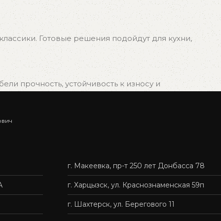
лассики. Готовые решения подойдут для кухни,
ли прочность, устойчивость к износу и
ович
ыбрать подходящий вариант, и мы быстро организуем
г. Макеевка, пр-т 250 лет Донбасса 78
нас — это удобно, быстро и без лишних хлопот.
А
г. Харцызск, ул. Краснознаменская 59п
г. Шахтерск, ул. Берегового 11
твенную мебель доступной каждому.