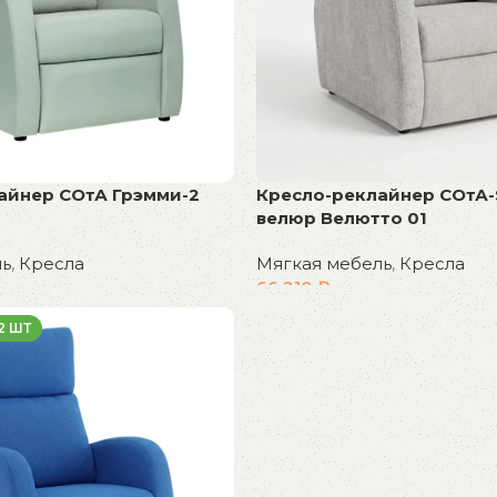
айнер СОтА Грэмми-2
Кресло-реклайнер СОтА
велюр Велютто 01
ль
,
Кресла
Мягкая мебель
,
Кресла
66 210
₽
В корзину
2 ШТ