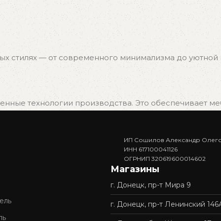
ых стилях — от современного минимализма до уютной к
нные технологии производства. Это обеспечивает мебе
ИП Сошилов Александр Олег
. Вам не придётся ждать изготовления — достаточно в
ИНН 617100041126
ОГРНИП 320619600014602
Магазины
г. Донецк, пр-т Мира 9
доставку и профессиональную сборку мебели. Покупка у 
ель
г. Донецк, пр-т Ленинский 146
ль