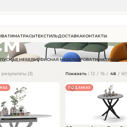
см
ОВАТИ
МАТРАСЫ
ТЕКСТИЛЬ
ДОСТАВКА
КОНТАКТЫ
ПУСНАЯ МЕБЕЛЬ
ОФИСНАЯ МЕБЕЛЬ
КРОВАТИ
МАТРАСЫ
результаты (3)
Показать
12
16
48
60
КАЗ
ПОД ЗАКАЗ