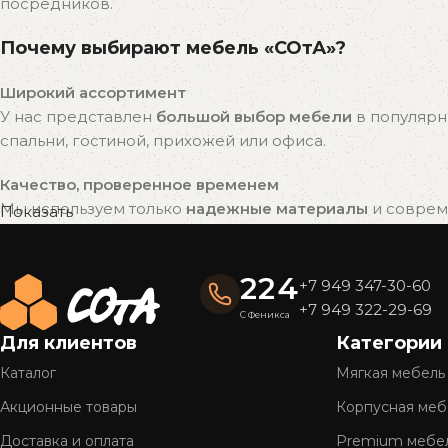
посредников.
Почему выбирают мебель «СОтА»?
Широкий ассортимент
У нас представлен
большой выбор мебели
в популярн
спальни, гостиной, прихожей или офиса.
Качество, проверенное временем
Мы используем только
надежные материалы
и совреме
Показать
привлекательный внешний вид на долгие годы.
Готовые решения — быстро и удобно
224
+7 949 347-30-60
Вся мебель «СОтА» уже в наличии и готова к отправке
+7 949 322-29-69
С Феникса
доставку.
Для клиентов
Категории
Полное обслуживание
Каталог
Мягкая мебель
Мы предлагаем
комплексный сервис
: консультацию, 
Акционные товары
Корпусная меб
Более 26 лет на рынке
Доставка и оплата
Premium мебе