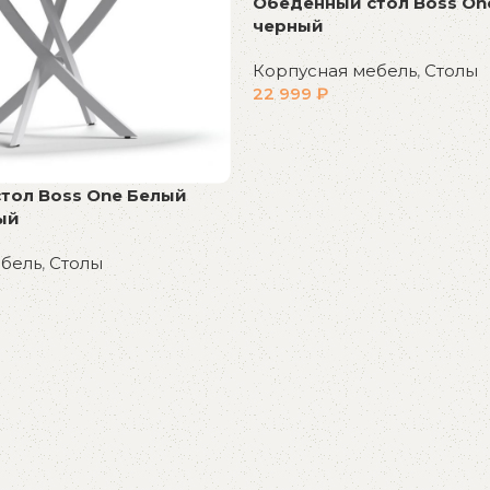
Обеденный стол Boss One
черный
Корпусная мебель
,
Столы
22 999
₽
В корзину
тол Boss One Белый
ый
ебель
,
Столы