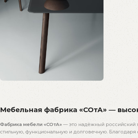
Распродажа
бестселлеров
Мебельная фабрика «СОтА» — высок
Скидки на популярные модели!
К покупкам
Фабрика мебели «СОтА»
— это надёжный российский 
стильную, функциональную и долговечную. Благодар