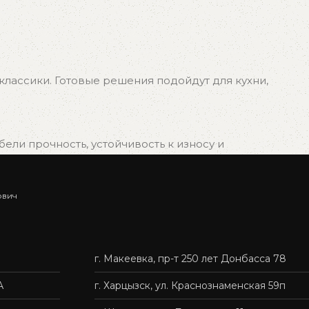
лассики. Готовые решения подойдут для кухни,
ли прочность, устойчивость к износу и
ович
ыбрать подходящий вариант, и мы быстро организуем
г. Макеевка, пр-т 250 лет Донбасса 78
нас — это удобно, быстро и без лишних хлопот.
А
г. Харцызск, ул. Краснознаменская 59п