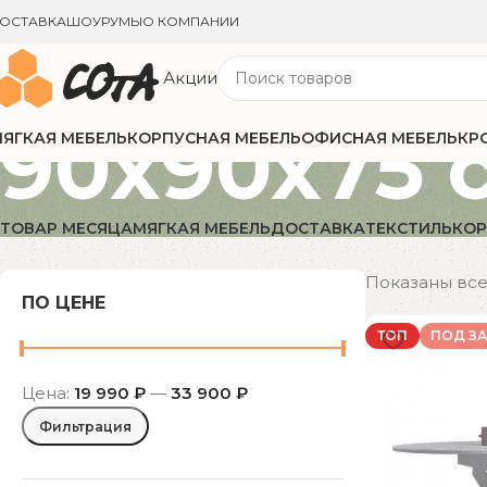
ОСТАВКА
ШОУРУМЫ
О КОМПАНИИ
Акции
90x90x75 
ЯГКАЯ МЕБЕЛЬ
КОРПУСНАЯ МЕБЕЛЬ
ОФИСНАЯ МЕБЕЛЬ
КР
ТОВАР МЕСЯЦА
МЯГКАЯ МЕБЕЛЬ
ДОСТАВКА
ТЕКСТИЛЬ
КОР
Показаны все 
ПО ЦЕНЕ
ТОП
ПОД ЗА
Цена:
19 990 ₽
—
33 900 ₽
Фильтрация