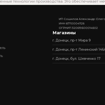
нные технологии производства. Это обеспечивает мебе
ИП Сошилов Александр Олег
. Вам не придётся ждать изготовления — достаточно в
ИНН 617100041126
ОГРНИП 320619600014602
Магазины
г. Донецк, пр-т Мира 9
доставку и профессиональную сборку мебели. Покупка у 
ель
г. Донецк, пр-т Ленинский 146
ль
г. Донецк, бул. Шевченко 17
ордимся нашей репутацией и стремимся сделать качес