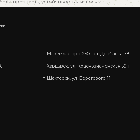
ли прочность, устойчивость к износу и
ович
ыбрать подходящий вариант, и мы быстро организуем
г. Макеевка, пр-т 250 лет Донбасса 78
нас — это удобно, быстро и без лишних хлопот.
А
г. Харцызск, ул. Краснознаменская 59п
г. Шахтерск, ул. Берегового 11
твенную мебель доступной каждому.