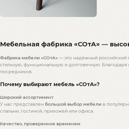
Распродажа
бестселлеров
Мебельная фабрика «СОтА» — высок
Скидки на популярные модели!
К покупкам
Фабрика мебели «СОтА»
— это надёжный российский 
стильную, функциональную и долговечную. Благодар
посредников.
Почему выбирают мебель «СОтА»?
Широкий ассортимент
У нас представлен
большой выбор мебели
в популярн
спальни, гостиной, прихожей или офиса.
Качество, проверенное временем