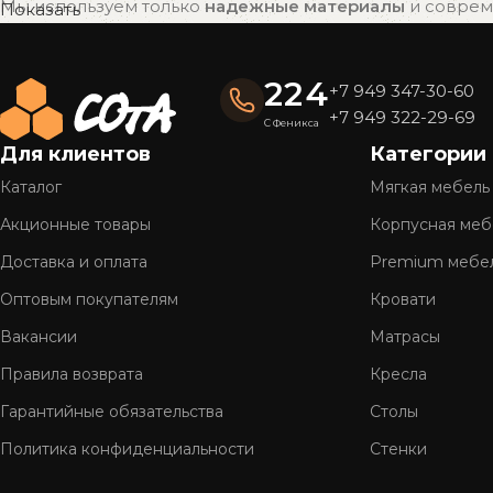
Мы используем только
надежные материалы
и совреме
Показать
привлекательный внешний вид на долгие годы.
Готовые решения — быстро и удобно
224
+7 949 347-30-60
Вся мебель «СОтА» уже в наличии и готова к отправке
+7 949 322-29-69
С Феникса
доставку.
Для клиентов
Категории
Полное обслуживание
Каталог
Мягкая мебель
Мы предлагаем
комплексный сервис
: консультацию, 
Акционные товары
Корпусная меб
Более 26 лет на рынке
Доставка и оплата
Premium мебе
Оптовым покупателям
Кровати
Нам доверяют тысячи клиентов по всей стране. Мы г
Вакансии
Матрасы
Правила возврата
Кресла
Гарантийные обязательства
Столы
Политика конфиденциальности
Стенки