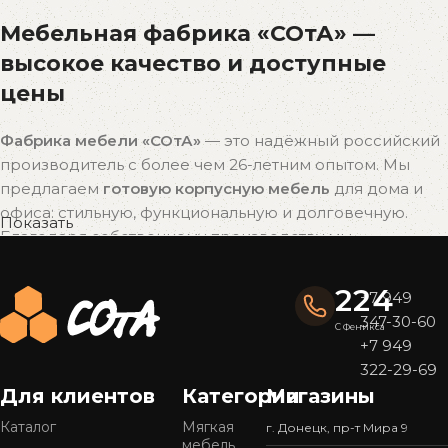
Мебельная фабрика «СОтА» —
высокое качество и доступные
цены
Фабрика мебели «СОтА»
— это надёжный российский
производитель с более чем 26-летним опытом. Мы
предлагаем
готовую корпусную мебель
для дома и
офиса: стильную, функциональную и долговечную.
Показать
Благодаря собственному производству мы
поддерживаем
оптимальное соотношение цены и
качества
без наценок посредников.
224
+7 949
347-30-60
Почему выбирают мебель «СОтА»?
С Феникса
+7 949
322-29-69
Широкий ассортимент
Для клиентов
Категории
Магазины
У нас представлен
большой выбор мебели
в
популярных стилях — от современного минимализма
Каталог
Мягкая
г. Донецк, пр-т Мира 9
мебель
до уютной классики. Готовые решения подойдут для