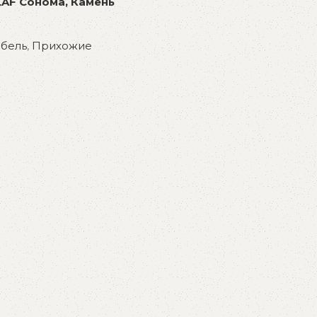
AF Сонома, Камень
ебель
,
Прихожие