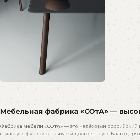
Распродажа
бестселлеров
Мебельная фабрика «СОтА» — высок
Скидки на популярные модели!
К покупкам
Фабрика мебели «СОтА»
— это надёжный российский 
стильную, функциональную и долговечную. Благодар