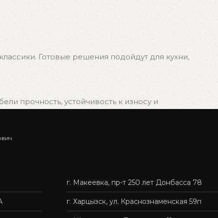
лассики. Готовые решения подойдут для кухни,
ли прочность, устойчивость к износу и
ович
ыбрать подходящий вариант, и мы быстро организуем
г. Макеевка, пр-т 250 лет Донбасса 78
нас — это удобно, быстро и без лишних хлопот.
А
г. Харцызск, ул. Краснознаменская 59п