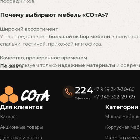
посредников.
Почему выбирают мебель «СОтА»?
Широкий ассортимент
У нас представлен
большой выбор мебели
в популярн
спальни, гостиной, прихожей или офиса.
Качество, проверенное временем
Мы используем только
надежные материалы
и совреме
Показать
привлекательный внешний вид на долгие годы.
Готовые решения — быстро и удобно
224
+7 949 347-30-60
Вся мебель «СОтА» уже в наличии и готова к отправке
+7 949 322-29-69
С Феникса
доставку.
Для клиентов
Категории
Полное обслуживание
Каталог
Мягкая мебель
Мы предлагаем
комплексный сервис
: консультацию, 
Акционные товары
Корпусная меб
Более 26 лет на рынке
Доставка и оплата
Premium мебе