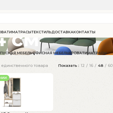
4 см
ОВАТИ
МАТРАСЫ
ТЕКСТИЛЬ
ДОСТАВКА
КОНТАКТЫ
ПУСНАЯ МЕБЕЛЬ
ОФИСНАЯ МЕБЕЛЬ
КРОВАТИ
МАТРАСЫ
 единственного товара
Показать
12
16
48
60
ИЧИИ