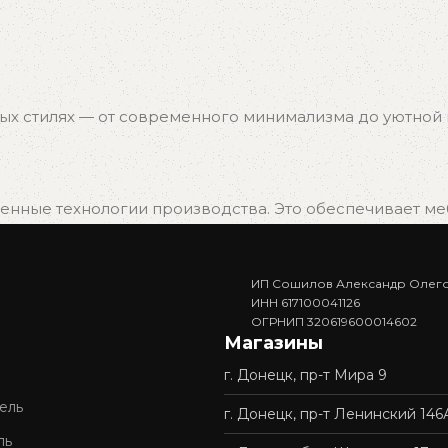
ых стилях — от современного минимализма до уютной к
нные технологии производства. Это обеспечивает мебе
ИП Сошилов Александр Олег
. Вам не придётся ждать изготовления — достаточно в
ИНН 617100041126
ОГРНИП 320619600014602
Магазины
г. Донецк, пр-т Мира 9
доставку и профессиональную сборку мебели. Покупка у 
ель
г. Донецк, пр-т Ленинский 146
ль