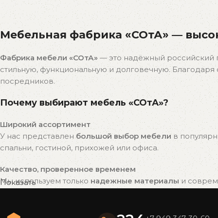
Распродажа
бестселлеров
Мебельная фабрика «СОтА» — высок
Скидки на популярные модели!
К покупкам
Фабрика мебели «СОтА»
— это надёжный российский 
стильную, функциональную и долговечную. Благодар
посредников.
Почему выбирают мебель «СОтА»?
Широкий ассортимент
У нас представлен
большой выбор мебели
в популярн
спальни, гостиной, прихожей или офиса.
Качество, проверенное временем
Мы используем только
надежные материалы
и совреме
Показать
привлекательный внешний вид на долгие годы.
Готовые решения — быстро и удобно