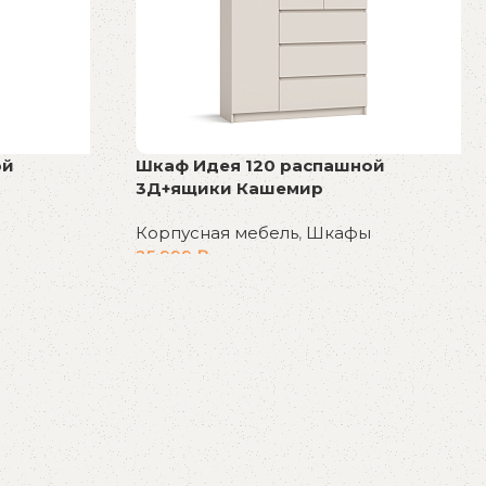
ой
Шкаф Идея 120 распашной
3Д+ящики Кашемир
Корпусная мебель
,
Шкафы
25 999
₽
В корзину