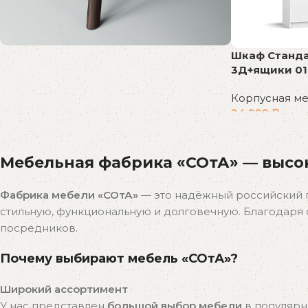
Шкаф Станда
3Д+ящики 01
Распродажа
бестселлеров
Корпусная м
Скидки на популярные модели!
24 999
₽
В корзину
К покупкам
Мебельная фабрика «СОтА» — высок
Фабрика мебели «СОтА»
— это надёжный российский 
стильную, функциональную и долговечную. Благодар
посредников.
Почему выбирают мебель «СОтА»?
Широкий ассортимент
У нас представлен
большой выбор мебели
в популярн