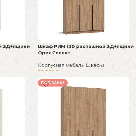
й 3Д+ящики
Шкаф РИМ 120 распашной 3Д+ящики
Орех Селект
Корпусная мебель
,
Шкафы
23 999
₽
В корзину
ПОД ЗАКАЗ