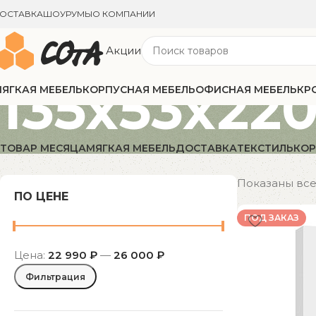
ОСТАВКА
ШОУРУМЫ
О КОМПАНИИ
Акции
135x53x22
ЯГКАЯ МЕБЕЛЬ
КОРПУСНАЯ МЕБЕЛЬ
ОФИСНАЯ МЕБЕЛЬ
КР
ТОВАР МЕСЯЦА
МЯГКАЯ МЕБЕЛЬ
ДОСТАВКА
ТЕКСТИЛЬ
КОР
Показаны все 
ПО ЦЕНЕ
ПОД ЗАКАЗ
Цена:
22 990 ₽
—
26 000 ₽
Фильтрация