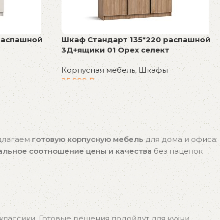
распашной
Шкаф Стандарт 135*220 распашной
3Д+ящики 01 Орех селект
Корпусная мебель
,
Шкафы
25 999
₽
В корзину
едлагаем
готовую корпусную мебель
для дома и офиса:
альное соотношение цены и качества
без наценок
лассики. Готовые решения подойдут для кухни,