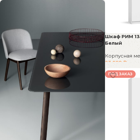
Шкаф РИМ 13
Белый
Корпусная м
23 999
₽
В корзину
ПОД ЗАКАЗ