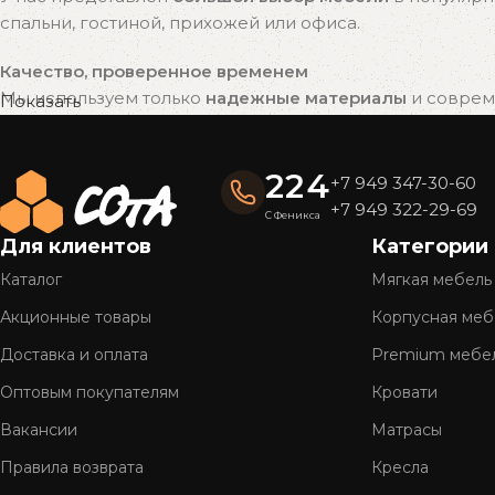
спальни, гостиной, прихожей или офиса.
Качество, проверенное временем
Мы используем только
надежные материалы
и совреме
Показать
привлекательный внешний вид на долгие годы.
Готовые решения — быстро и удобно
224
+7 949 347-30-60
Вся мебель «СОтА» уже в наличии и готова к отправке
+7 949 322-29-69
С Феникса
доставку.
Для клиентов
Категории
Полное обслуживание
Каталог
Мягкая мебель
Мы предлагаем
комплексный сервис
: консультацию, 
Акционные товары
Корпусная меб
Более 26 лет на рынке
Доставка и оплата
Premium мебе
Оптовым покупателям
Кровати
Нам доверяют тысячи клиентов по всей стране. Мы г
Вакансии
Матрасы
Правила возврата
Кресла