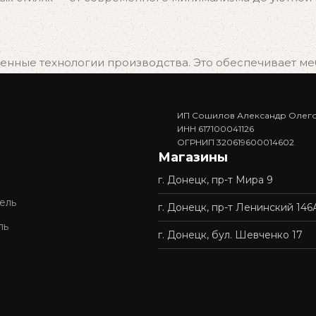
нные технологии производства. Это обеспечивает мебе
ИП Сошилов Александр Олег
. Вам не придётся ждать изготовления — достаточно в
ИНН 617100041126
ОГРНИП 320619600014602
Магазины
г. Донецк, пр-т Мира 9
доставку и профессиональную сборку мебели. Покупка у 
ель
г. Донецк, пр-т Ленинский 146
ль
г. Донецк, бул. Шевченко 17
ордимся нашей репутацией и стремимся сделать качес