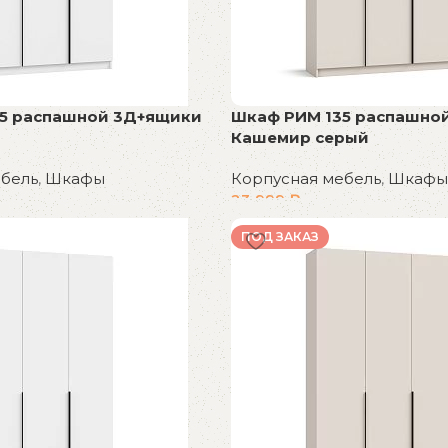
5 распашной 3Д+ящики
Шкаф РИМ 135 распашно
Кашемир серый
ебель
,
Шкафы
Корпусная мебель
,
Шкафы
23 999
₽
В корзину
ПОД ЗАКАЗ