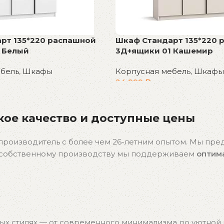
рт 135*220 распашной
Шкаф Стандарт 135*220 
 Белый
3Д+ящики 01 Кашемир
ебель
,
Шкафы
Корпусная мебель
,
Шкафы
24 999
₽
В корзину
ое качество и доступные цены
производитель с более чем 26-летним опытом. Мы пр
я собственному производству мы поддерживаем
оптим
ых стилях — от современного минимализма до уютной к