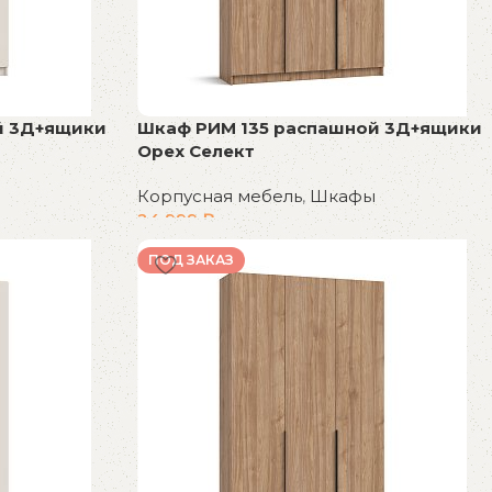
й 3Д+ящики
Шкаф РИМ 135 распашной 3Д+ящики
Орех Селект
Корпусная мебель
,
Шкафы
24 999
₽
В корзину
ПОД ЗАКАЗ