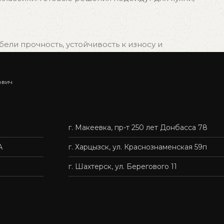
ли прочность, устойчивость к износу и
ович
ыбрать подходящий вариант, и мы быстро организуем
г. Макеевка, пр-т 250 лет Донбасса 78
нас — это удобно, быстро и без лишних хлопот.
А
г. Харцызск, ул. Краснознаменская 59п
г. Шахтерск, ул. Берегового 11
твенную мебель доступной каждому.