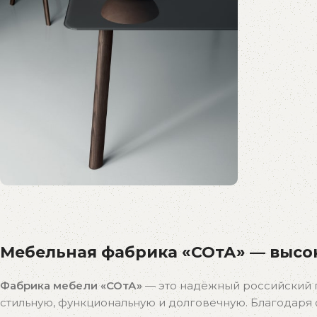
Распродажа
бестселлеров
Мебельная фабрика «СОтА» — высок
Скидки на популярные модели!
К покупкам
Фабрика мебели «СОтА»
— это надёжный российский 
стильную, функциональную и долговечную. Благодар