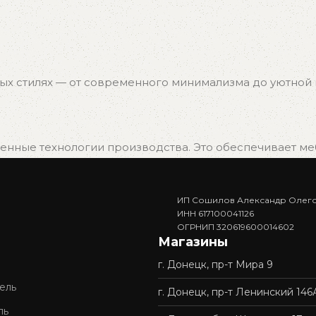
ых стилях — от современного минимализма до уютной к
нные технологии производства. Это обеспечивает мебе
ИП Сошилов Александр Олег
. Вам не придётся ждать изготовления — достаточно в
ИНН 617100041126
ОГРНИП 320619600014602
Магазины
г. Донецк, пр-т Мира 9
доставку и профессиональную сборку мебели. Покупка у 
ель
г. Донецк, пр-т Ленинский 146
ль