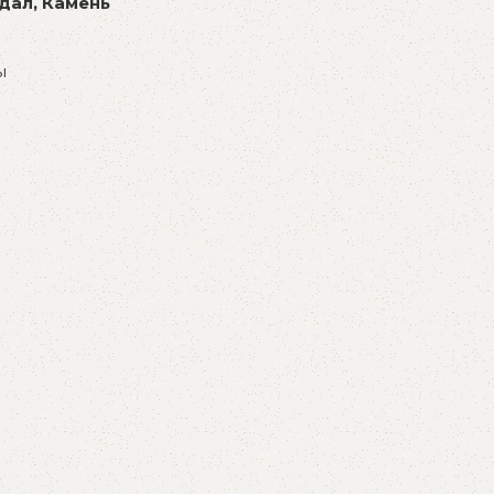
дал, Камень
ы