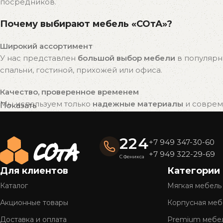
посредников.
Почему выбирают мебель «СОтА»?
Широкий ассортимент
У нас представлен
большой выбор мебели
в популярн
спальни, гостиной, прихожей или офиса.
Качество, проверенное временем
Мы используем только
надежные материалы
и совреме
Показать
привлекательный внешний вид на долгие годы.
Готовые решения — быстро и удобно
224
+7 949 347-30-60
Вся мебель «СОтА» уже в наличии и готова к отправке
+7 949 322-29-69
С Феникса
доставку.
Для клиентов
Категории
Полное обслуживание
Каталог
Мягкая мебель
Мы предлагаем
комплексный сервис
: консультацию, 
Акционные товары
Корпусная меб
Более 26 лет на рынке
Доставка и оплата
Premium мебе