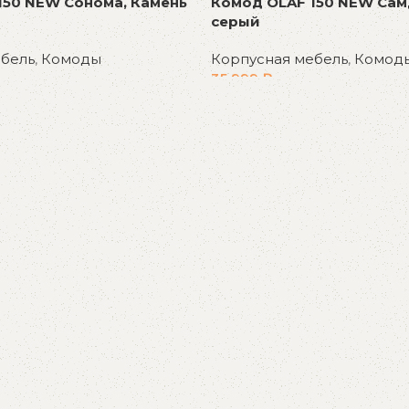
Комод OLAF 150 NEW Сам
150 NEW Сонома, Камень
серый
Корпусная мебель
,
Комод
ебель
,
Комоды
35 999
₽
В корзину