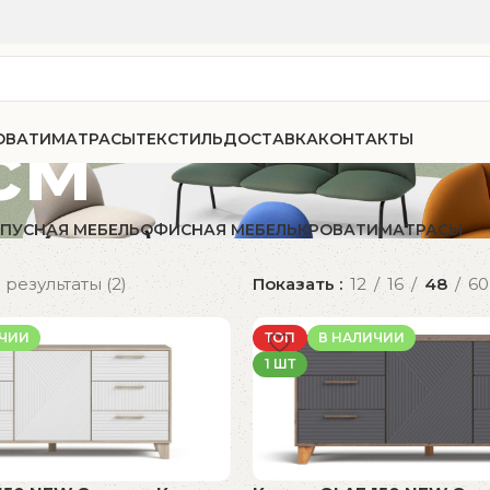
см
ОВАТИ
МАТРАСЫ
ТЕКСТИЛЬ
ДОСТАВКА
КОНТАКТЫ
ПУСНАЯ МЕБЕЛЬ
ОФИСНАЯ МЕБЕЛЬ
КРОВАТИ
МАТРАСЫ
результаты (2)
Показать
12
16
48
60
ИЧИИ
ТОП
В НАЛИЧИИ
1 ШТ