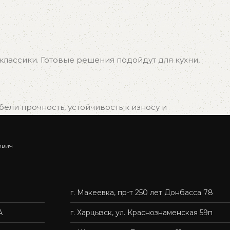
лассики. Готовые решения подойдут для кухни,
ли прочность, устойчивость к износу и
ович
ыбрать подходящий вариант, и мы быстро организуем
г. Макеевка, пр-т 250 лет Донбасса 78
нас — это удобно, быстро и без лишних хлопот.
А
г. Харцызск, ул. Краснознаменская 59п