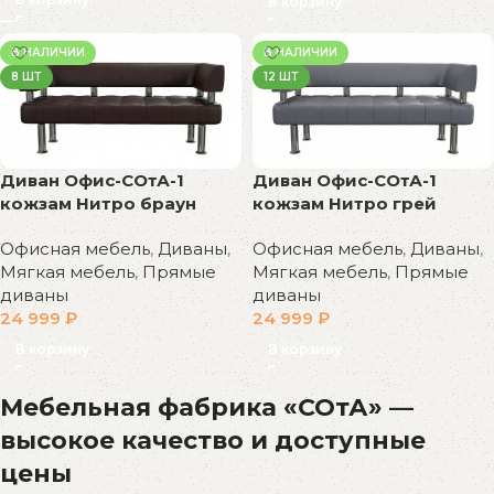
В корзину
В НАЛИЧИИ
В НАЛИЧИИ
8 ШТ
12 ШТ
Диван Офис-СОтА-1
Диван Офис-СОтА-1
кожзам Нитро браун
кожзам Нитро грей
Офисная мебель
,
Диваны
,
Офисная мебель
,
Диваны
,
Мягкая мебель
,
Прямые
Мягкая мебель
,
Прямые
диваны
диваны
24 999
₽
24 999
₽
В корзину
В корзину
Мебельная фабрика «СОтА» —
высокое качество и доступные
цены