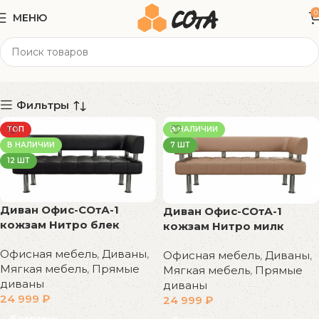
0
МЕНЮ
160x60x71 см
Категории
Фильтры
ТОП
В НАЛИЧИИ
В НАЛИЧИИ
7 ШТ
12 ШТ
Диван Офис-СОтА-1
Диван Офис-СОтА-1
кожзам Нитро блек
кожзам Нитро милк
Офисная мебель
,
Диваны
,
Офисная мебель
,
Диваны
,
Мягкая мебель
,
Прямые
Мягкая мебель
,
Прямые
диваны
диваны
24 999
₽
24 999
₽
В корзину