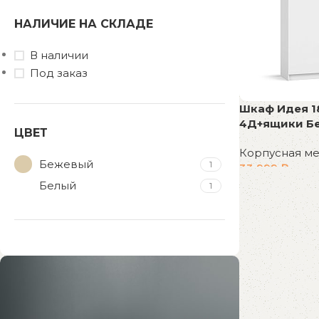
НАЛИЧИЕ НА СКЛАДЕ
В наличии
Под заказ
Шкаф Идея 1
4Д+ящики Б
ЦВЕТ
Корпусная м
Бежевый
1
33 999
₽
Белый
1
В корзину