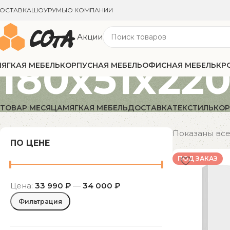
ОСТАВКА
ШОУРУМЫ
О КОМПАНИИ
Акции
180x51x220
ЯГКАЯ МЕБЕЛЬ
КОРПУСНАЯ МЕБЕЛЬ
ОФИСНАЯ МЕБЕЛЬ
КР
ТОВАР МЕСЯЦА
МЯГКАЯ МЕБЕЛЬ
ДОСТАВКА
ТЕКСТИЛЬ
КОР
Показаны все 
ПО ЦЕНЕ
ПОД ЗАКАЗ
Цена:
33 990 ₽
—
34 000 ₽
Фильтрация