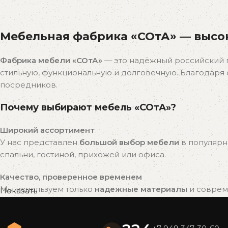
Распродажа
бестселлеров
Мебельная фабрика «СОтА» — высок
Скидки на популярные модели!
К покупкам
Фабрика мебели «СОтА»
— это надёжный российский 
стильную, функциональную и долговечную. Благодар
посредников.
Почему выбирают мебель «СОтА»?
Широкий ассортимент
У нас представлен
большой выбор мебели
в популярн
спальни, гостиной, прихожей или офиса.
Качество, проверенное временем
Мы используем только
надежные материалы
и совреме
Показать
привлекательный внешний вид на долгие годы.
Готовые решения — быстро и удобно