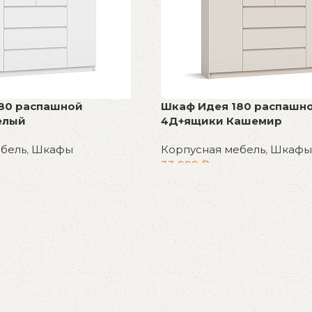
80 распашной
Шкаф Идея 180 распашн
елый
4Д+ящики Кашемир
ебель
,
Шкафы
Корпусная мебель
,
Шкафы
33 999
₽
В корзину