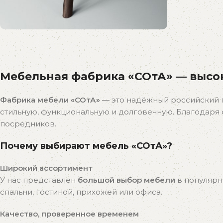
Распродажа
бестселлеров
Мебельная фабрика «СОтА» — высок
Скидки на популярные модели!
К покупкам
Фабрика мебели «СОтА»
— это надёжный российский 
стильную, функциональную и долговечную. Благодар
посредников.
Почему выбирают мебель «СОтА»?
Широкий ассортимент
У нас представлен
большой выбор мебели
в популярн
спальни, гостиной, прихожей или офиса.
Качество, проверенное временем