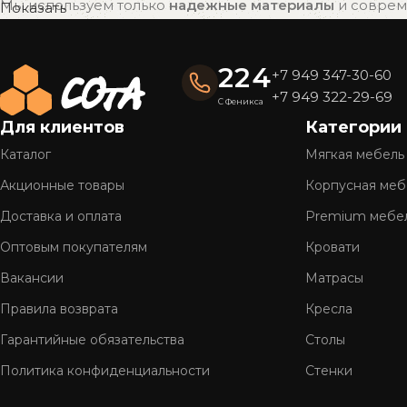
Мы используем только
надежные материалы
и совреме
Показать
привлекательный внешний вид на долгие годы.
Готовые решения — быстро и удобно
224
+7 949 347-30-60
Вся мебель «СОтА» уже в наличии и готова к отправке
+7 949 322-29-69
С Феникса
доставку.
Для клиентов
Категории
Полное обслуживание
Каталог
Мягкая мебель
Мы предлагаем
комплексный сервис
: консультацию, 
Акционные товары
Корпусная меб
Более 26 лет на рынке
Доставка и оплата
Premium мебе
Оптовым покупателям
Кровати
Нам доверяют тысячи клиентов по всей стране. Мы г
Вакансии
Матрасы
Правила возврата
Кресла
Гарантийные обязательства
Столы
Политика конфиденциальности
Стенки