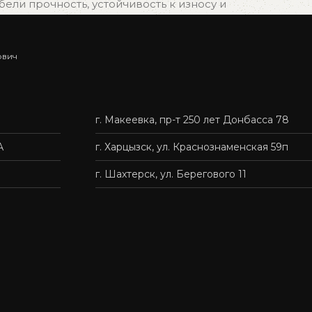
ли прочность, устойчивость к износу и
ович
ыбрать подходящий вариант, и мы быстро организуем
г. Макеевка, пр-т 250 лет Донбасса 78
нас — это удобно, быстро и без лишних хлопот.
А
г. Харцызск, ул. Краснознаменская 59п
г. Шахтерск, ул. Берегового 11
твенную мебель доступной каждому.