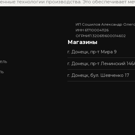
нные технологии производства. Это обеспечивает мебе
ИП Сошилов Александр Олег
. Вам не придётся ждать изготовления — достаточно в
ИНН 617100041126
ОГРНИП 320619600014602
Магазины
г. Донецк, пр-т Мира 9
доставку и профессиональную сборку мебели. Покупка у 
ель
г. Донецк, пр-т Ленинский 146
ль
г. Донецк, бул. Шевченко 17
ордимся нашей репутацией и стремимся сделать качес