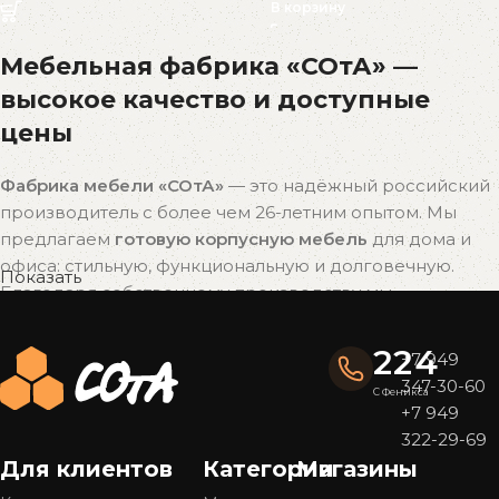
В корзину
Мебельная фабрика «СОтА» —
высокое качество и доступные
цены
Фабрика мебели «СОтА»
— это надёжный российский
производитель с более чем 26-летним опытом. Мы
предлагаем
готовую корпусную мебель
для дома и
офиса: стильную, функциональную и долговечную.
Показать
Благодаря собственному производству мы
поддерживаем
оптимальное соотношение цены и
качества
без наценок посредников.
224
+7 949
347-30-60
Почему выбирают мебель «СОтА»?
С Феникса
+7 949
322-29-69
Широкий ассортимент
Для клиентов
Категории
Магазины
У нас представлен
большой выбор мебели
в
популярных стилях — от современного минимализма