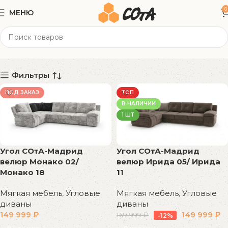
0
МЕНЮ
330x205x77 см
Категории
Фильтры
ПОД ЗАКАЗ
ТОП
В НАЛИЧИИ
1 ШТ
Угол СОтА-Мадрид
Угол СОтА-Мадрид
велюр Монако 02/
велюр Ирида 05/ Ирида
Монако 18
11
Мягкая мебель
,
Угловые
Мягкая мебель
,
Угловые
диваны
диваны
149 999
₽
149 999
₽
169 999
₽
-12%