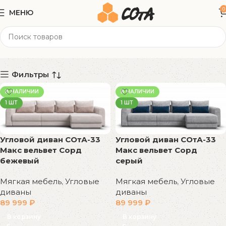
0
МЕНЮ
342x161x82 см
Категории
Фильтры
В НАЛИЧИИ
В НАЛИЧИИ
1 ШТ
1 ШТ
Угловой диван СОтА-33
Угловой диван СОтА-33
Макс вельвет Сорд
Макс вельвет Сорд
бежевый
серый
Мягкая мебель
,
Угловые
Мягкая мебель
,
Угловые
диваны
диваны
89 999
₽
89 999
₽
В корзину
В корзину