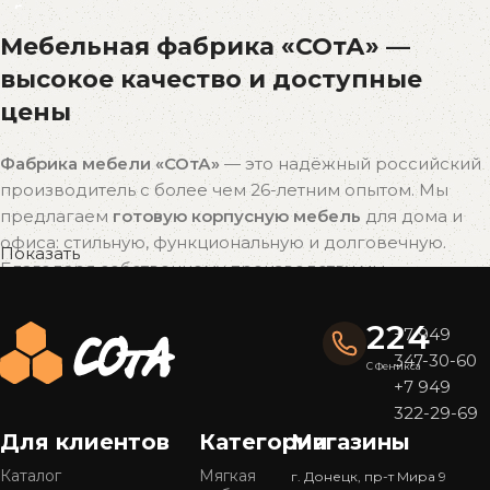
Мебельная фабрика «СОтА» —
высокое качество и доступные
цены
Фабрика мебели «СОтА»
— это надёжный российский
производитель с более чем 26-летним опытом. Мы
предлагаем
готовую корпусную мебель
для дома и
офиса: стильную, функциональную и долговечную.
Показать
Благодаря собственному производству мы
поддерживаем
оптимальное соотношение цены и
качества
без наценок посредников.
224
+7 949
347-30-60
Почему выбирают мебель «СОтА»?
С Феникса
+7 949
322-29-69
Широкий ассортимент
Для клиентов
Категории
Магазины
У нас представлен
большой выбор мебели
в
популярных стилях — от современного минимализма
Каталог
Мягкая
г. Донецк, пр-т Мира 9