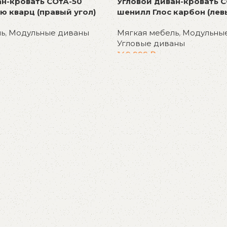
Угловой диван-кровать С
ан-кровать СОтА-50
шенилл Глос карбон (лев
ю кварц (правый угол)
Мягкая мебель
,
Модульны
ль
,
Модульные диваны
Угловые диваны
149 999
₽
В корзину