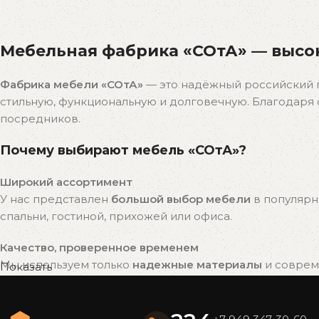
Распродажа
бестселлеров
Мебельная фабрика «СОтА» — высок
Скидки на популярные модели!
К покупкам
Фабрика мебели «СОтА»
— это надёжный российский 
стильную, функциональную и долговечную. Благодар
посредников.
Почему выбирают мебель «СОтА»?
Широкий ассортимент
У нас представлен
большой выбор мебели
в популярн
спальни, гостиной, прихожей или офиса.
Качество, проверенное временем
Мы используем только
надежные материалы
и совреме
Показать
привлекательный внешний вид на долгие годы.
Готовые решения — быстро и удобно