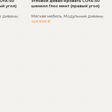
ОтА-50
Угловой диван-кровать СОтА-50
ый угол)
шенилл Глос минт (правый угол)
е диваны
,
Мягкая мебель
,
Модульные диваны
149 999
₽
В корзину