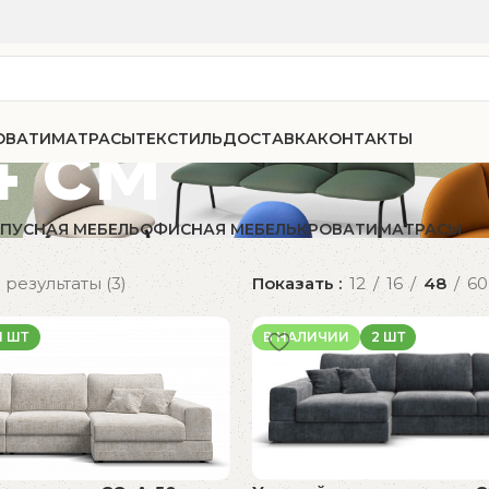
4 см
ОВАТИ
МАТРАСЫ
ТЕКСТИЛЬ
ДОСТАВКА
КОНТАКТЫ
ПУСНАЯ МЕБЕЛЬ
ОФИСНАЯ МЕБЕЛЬ
КРОВАТИ
МАТРАСЫ
результаты (3)
Показать
12
16
48
60
1 ШТ
В НАЛИЧИИ
2 ШТ