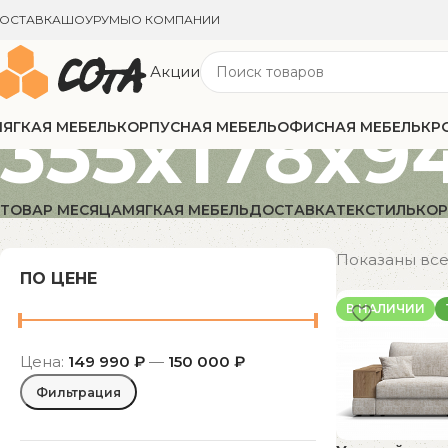
ОСТАВКА
ШОУРУМЫ
О КОМПАНИИ
Акции
355x178x9
ЯГКАЯ МЕБЕЛЬ
КОРПУСНАЯ МЕБЕЛЬ
ОФИСНАЯ МЕБЕЛЬ
КР
ТОВАР МЕСЯЦА
МЯГКАЯ МЕБЕЛЬ
ДОСТАВКА
ТЕКСТИЛЬ
КОР
Показаны все 
ПО ЦЕНЕ
В НАЛИЧИИ
Цена:
149 990 ₽
—
150 000 ₽
Фильтрация