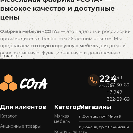
высокое качество и доступные
цены
Фабрика мебели «СОтА»
— это надёжный российский
производитель с более чем 26-летним опытом. Мы
предлагаем
готовую корпусную мебель
для дома и
офиса: стильную, функциональную и долговечную.
Показать
Благодаря собственному производству мы
поддерживаем
оптимальное соотношение цены и
качества
без наценок посредников.
224
+7 949
347-30-60
Почему выбирают мебель «СОтА»?
С Феникса
+7 949
322-29-69
Широкий ассортимент
Для клиентов
Категории
Магазины
У нас представлен
большой выбор мебели
в
популярных стилях — от современного минимализма
Каталог
Мягкая
г. Донецк, пр-т Мира 9
мебель
до уютной классики. Готовые решения подойдут для
Акционные товары
г. Донецк, пр-т Ленинский
кухни, спальни, гостиной, прихожей или офиса.
Корпусная
146А