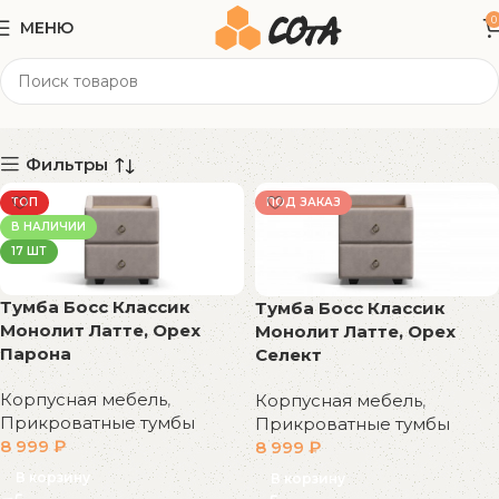
0
МЕНЮ
44x43x54 см
Категории
Фильтры
ТОП
ПОД ЗАКАЗ
В НАЛИЧИИ
17 ШТ
Тумба Босс Классик
Тумба Босс Классик
Монолит Латте, Орех
Монолит Латте, Орех
Парона
Селект
Корпусная мебель
,
Корпусная мебель
,
Прикроватные тумбы
Прикроватные тумбы
8 999
₽
8 999
₽
В корзину
В корзину