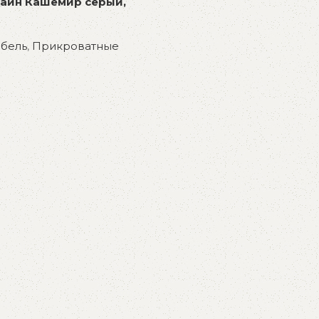
Лайн Кашемир серый,
ебель
,
Прикроватные