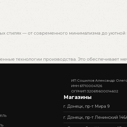
ых стилях — от современного минимализма до уютной к
нные технологии производства. Это обеспечивает мебе
ИП Сошилов Александр Олег
. Вам не придётся ждать изготовления — достаточно в
ИНН 617100041126
ОГРНИП 320619600014602
Магазины
г. Донецк, пр-т Мира 9
доставку и профессиональную сборку мебели. Покупка у 
ель
г. Донецк, пр-т Ленинский 146
ль