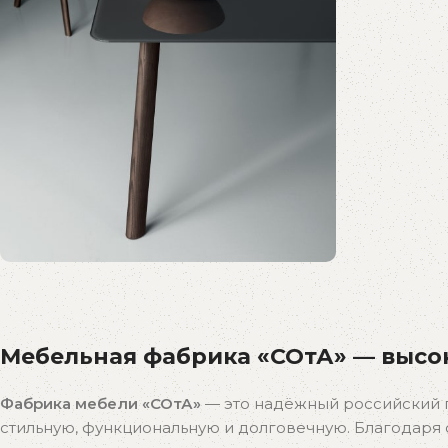
Распродажа
бестселлеров
Мебельная фабрика «СОтА» — высок
Скидки на популярные модели!
К покупкам
Фабрика мебели «СОтА»
— это надёжный российский 
стильную, функциональную и долговечную. Благодар