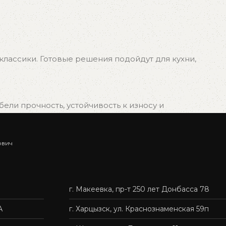
лассики. Готовые решения подойдут для кухни,
ли прочность, устойчивость к износу и
ович
ыбрать подходящий вариант, и мы быстро организуем
г. Макеевка, пр-т 250 лет Донбасса 78
нас — это удобно, быстро и без лишних хлопот.
А
г. Харцызск, ул. Краснознаменская 59п