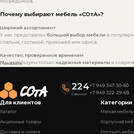
посредников.
Почему выбирают мебель «СОтА»?
Широкий ассортимент
У нас представлен
большой выбор мебели
в популярн
спальни, гостиной, прихожей или офиса.
Качество, проверенное временем
Мы используем только
надежные материалы
и совреме
Показать
привлекательный внешний вид на долгие годы.
Готовые решения — быстро и удобно
224
+7 949 347-30-60
Вся мебель «СОтА» уже в наличии и готова к отправке
+7 949 322-29-69
С Феникса
доставку.
Для клиентов
Категории
Полное обслуживание
Каталог
Мягкая мебель
Мы предлагаем
комплексный сервис
: консультацию, 
Акционные товары
Корпусная меб
Более 26 лет на рынке
Доставка и оплата
Premium мебе