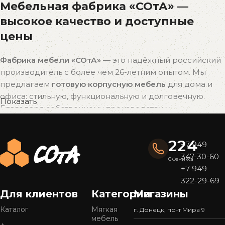
Мебельная фабрика «СОтА» —
высокое качество и доступные
цены
Фабрика мебели «СОтА»
— это надёжный российский
производитель с более чем 26-летним опытом. Мы
предлагаем
готовую корпусную мебель
для дома и
офиса: стильную, функциональную и долговечную.
Показать
Благодаря собственному производству мы
поддерживаем
оптимальное соотношение цены и
качества
без наценок посредников.
224
+7 949
Почему выбирают мебель «СОтА»?
347-30-60
С Феникса
+7 949
Широкий ассортимент
322-29-69
У нас представлен
большой выбор мебели
в
Для клиентов
Категории
Магазины
популярных стилях — от современного минимализма
Каталог
Мягкая
г. Донецк, пр-т Мира 9
до уютной классики. Готовые решения подойдут для
мебель