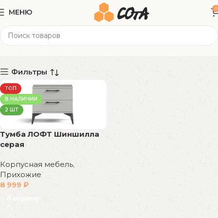
0
МЕНЮ
50x38x46 см
Категории
Фильтры
ТОП
В НАЛИЧИИ
2 ШТ
Тумба ЛОФТ Шиншилла
серая
Корпусная мебель
,
Прихожие
8 999
₽
В корзину