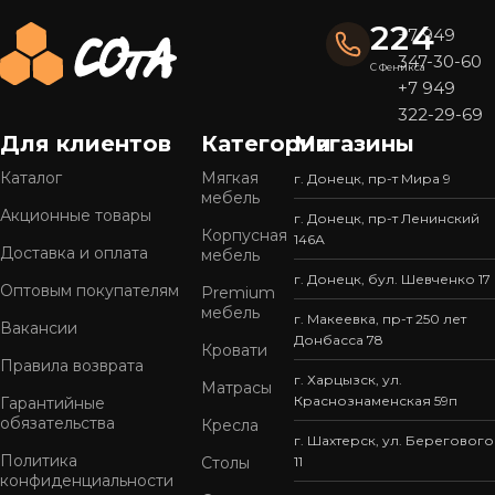
качества
без наценок посредников.
224
+7 949
347-30-60
Почему выбирают мебель «СОтА»?
С Феникса
+7 949
322-29-69
Широкий ассортимент
Для клиентов
Категории
Магазины
У нас представлен
большой выбор мебели
в
популярных стилях — от современного минимализма
Каталог
Мягкая
г. Донецк, пр-т Мира 9
мебель
до уютной классики. Готовые решения подойдут для
Акционные товары
г. Донецк, пр-т Ленинский
кухни, спальни, гостиной, прихожей или офиса.
Корпусная
146А
Доставка и оплата
мебель
Качество, проверенное временем
г. Донецк, бул. Шевченко 17
Оптовым покупателям
Premium
Мы используем только
надежные материалы
и
мебель
г. Макеевка, пр-т 250 лет
современные технологии производства. Это
Вакансии
Донбасса 78
Кровати
обеспечивает мебели прочность, устойчивость к
Правила возврата
износу и привлекательный внешний вид на долгие
г. Харцызск, ул.
Матрасы
Краснознаменская 59п
Гарантийные
годы.
обязательства
Кресла
г. Шахтерск, ул. Берегового
Готовые решения — быстро и удобно
Политика
Столы
11
конфиденциальности
Вся мебель «СОтА» уже в наличии и готова к отправке.