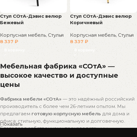
Стул СОтА-Дэвис велюр
Стул СОтА-Дэвис велюр
Бежевый
Коричневый
Корпусная мебель
,
Стулья
Корпусная мебель
,
Стулья
8 337
₽
8 337
₽
В корзину
В корзину
Мебельная фабрика «СОтА» —
высокое качество и доступные
цены
Фабрика мебели «СОтА»
— это надёжный российский
производитель с более чем 26-летним опытом. Мы
предлагаем
готовую корпусную мебель
для дома и
офиса: стильную, функциональную и долговечную.
Показать
Благодаря собственному производству мы
поддерживаем
оптимальное соотношение цены и