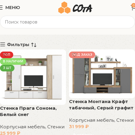
0
МЕНЮ
50 дюймов
Категории
Фильтры
ТОП
ПОД ЗАКАЗ
В НАЛИЧИИ
3 ШТ
Стенка Монтана Крафт
табачный, Серый графит
Стенка Прага Сонома,
Белый снег
Корпусная мебель
,
Стенки
31 999
₽
Корпусная мебель
,
Стенки
25 999
₽
В корзину