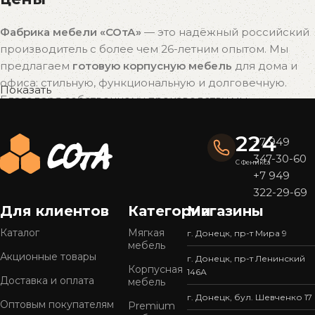
Фабрика мебели «СОтА»
— это надёжный российский
производитель с более чем 26-летним опытом. Мы
предлагаем
готовую корпусную мебель
для дома и
офиса: стильную, функциональную и долговечную.
Показать
Благодаря собственному производству мы
поддерживаем
оптимальное соотношение цены и
качества
без наценок посредников.
224
+7 949
347-30-60
Почему выбирают мебель «СОтА»?
С Феникса
+7 949
322-29-69
Широкий ассортимент
Для клиентов
Категории
Магазины
У нас представлен
большой выбор мебели
в
популярных стилях — от современного минимализма
Каталог
Мягкая
г. Донецк, пр-т Мира 9
мебель
до уютной классики. Готовые решения подойдут для
Акционные товары
г. Донецк, пр-т Ленинский
кухни, спальни, гостиной, прихожей или офиса.
Корпусная
146А
Доставка и оплата
мебель
Качество, проверенное временем
г. Донецк, бул. Шевченко 17
Оптовым покупателям
Premium
Мы используем только
надежные материалы
и