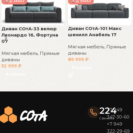
ПОД ЗАКАЗ
ПОД ЗАКАЗ
Диван СОтА-101 Макс
Диван СОтА-33 велюр
шенилл Анабель 17
Леонардо 16, Фортуна
07
Мягкая мебель
,
Прямые
диваны
Мягкая мебель
,
Прямые
89 999
₽
диваны
52 999
₽
В корзину
В корзину
Read More
224
+7 949
347-30-60
С Феникса
+7 949
322-29-69