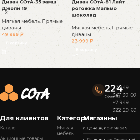
Диван СОтА-35 замш
Диван СОтА-81 Лайт
Джоли 19
рогожка Мальмо
шоколад
Мягкая мебель
,
Прямые
диваны
Мягкая мебель
,
Прямые
49 999
₽
диваны
23 999
₽
В корзину
В корзину
Read More
224
+7 949
347-30-60
С Феникса
+7 949
322-29-69
Для клиентов
Категории
Магазины
Каталог
Мягкая
г. Донецк, пр-т Мира 9
мебель
Акционные товары
г. Донецк, пр-т Ленинский