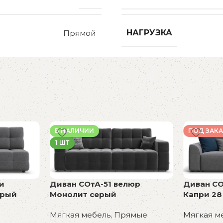
НАГРУЗКА
Прямой
В НАЛИЧИИ
ПОД ЗАКА
1 ШТ
и
Диван СОтА-51 велюр
Диван СО
ерый
Монолит серый
Капри 28
Мягкая мебель
,
Прямые
Мягкая м