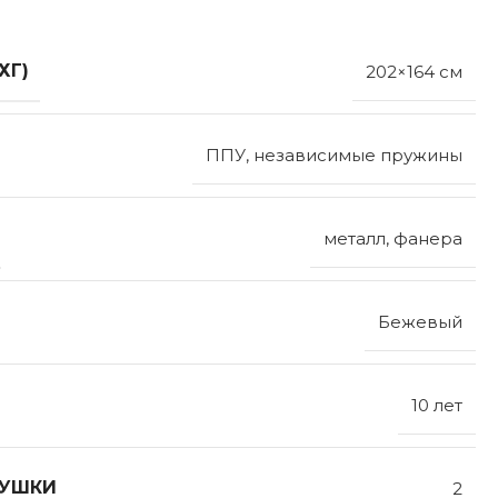
ХГ)
202×164 см
ППУ, независимые пружины
металл, фанера
Бежевый
10 лет
ДУШКИ
2