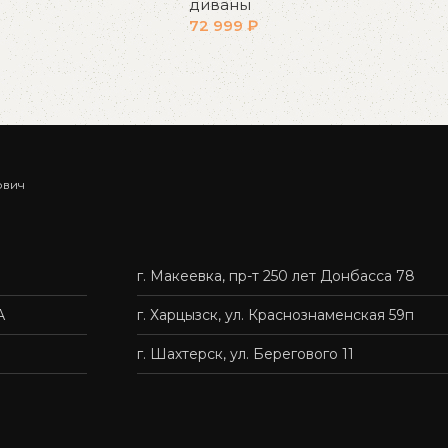
диваны
72 999
₽
у
В корзину
ович
г. Макеевка, пр-т 250 лет Донбасса 78
А
г. Харцызск, ул. Краснознаменская 59п
г. Шахтерск, ул. Берегового 11