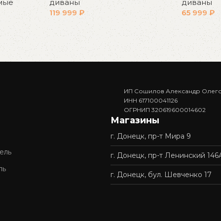
мые
диваны
диваны
119 999
₽
65 999
₽
В корзину
В корзин
ИП Сошилов Александр Олег
ИНН 617100041126
ОГРНИП 320619600014602
Магазины
г. Донецк, пр-т Мира 9
ель
г. Донецк, пр-т Ленинский 146
ль
г. Донецк, бул. Шевченко 17