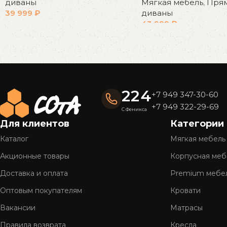
диваны
Мягкая мебель
,
Пря
39 999
₽
диваны
43 999
₽
В корзину
В корзину
Read More
224
+7 949 347-30-60
+7 949 322-29-69
С Феникса
Для клиентов
Категории
Каталог
Мягкая мебель
Акционные товары
Корпусная меб
Доставка и оплата
Premium мебе
Оптовым покупателям
Кровати
Вакансии
Матрасы
Правила возврата
Кресла