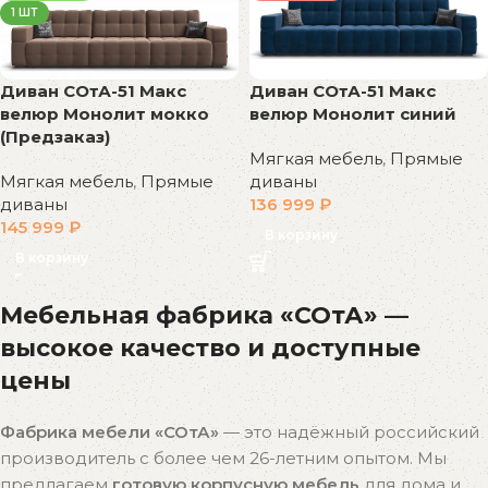
1 ШТ
Диван СОтА-51 Макс
Диван СОтА-51 Макс
велюр Монолит синий
велюр Монолит мокко
(Предзаказ)
Мягкая мебель
,
Прямые
диваны
Мягкая мебель
,
Прямые
136 999
₽
диваны
145 999
₽
В корзину
В корзину
Мебельная фабрика «СОтА» —
высокое качество и доступные
цены
Фабрика мебели «СОтА»
— это надёжный российский
производитель с более чем 26-летним опытом. Мы
предлагаем
готовую корпусную мебель
для дома и