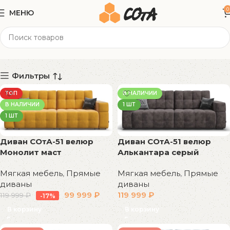
0
МЕНЮ
металл, фанера
Категории
Фильтры
ТОП
В НАЛИЧИИ
В НАЛИЧИИ
1 ШТ
1 ШТ
Диван СОтА-51 велюр
Диван СОтА-51 велюр
Монолит маст
Алькантара серый
Мягкая мебель
,
Прямые
Мягкая мебель
,
Прямые
диваны
диваны
99 999
₽
119 999
₽
119 999
₽
-17%
В корзину
В корзину