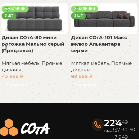
В НАЛИЧИИ
В НАЛИЧИИ
3 ШТ
2 ШТ
Диван СОтА-80 мини
Диван СОтА-101 Макс
рогожка Мальмо серый
велюр Алькантара
(Предзаказ)
серый
Мягкая мебель
,
Прямые
Мягкая мебель
,
Прямые
диваны
диваны
43 999
₽
89 999
₽
В корзину
В корзину
Read More
224
+7 949
347-30-60
С Феникса
+7 949