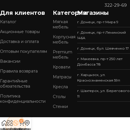
322-29-69
Для клиентов
Категории
Магазины
Каталог
Мягкая
г. Донецк, пр-т Мира 9
мебель
Акционные товары
г. Донецк, пр-т Ленинский
Корпусная
146А
Доставка и оплата
мебель
г. Донецк, бул. Шевченко 17
Оптовым покупателям
Premium
мебель
г. Макеевка, пр-т 250 лет
Вакансии
Донбасса 78
Кровати
Правила возврата
г. Харцызск, ул.
Матрасы
Краснознаменская 59п
Гарантийные
обязательства
Кресла
г. Шахтерск, ул. Берегового
Политика
Столы
11
конфиденциальности
Стенки
0
лавная
Каталог
Акции
Коризна
Контакты