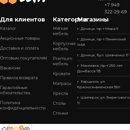
+7 949
322-29-69
Для клиентов
Категории
Магазины
Каталог
Мягкая
г. Донецк, пр-т Мира 9
мебель
Акционные товары
г. Донецк, пр-т Ленинский
Корпусная
146А
Доставка и оплата
мебель
г. Донецк, бул. Шевченко 17
Оптовым покупателям
Premium
мебель
г. Макеевка, пр-т 250 лет
Вакансии
Донбасса 78
Кровати
Правила возврата
г. Харцызск, ул.
Матрасы
Краснознаменская 59п
Гарантийные
обязательства
Кресла
г. Шахтерск, ул. Берегового
Политика
Столы
11
конфиденциальности
Стенки
0