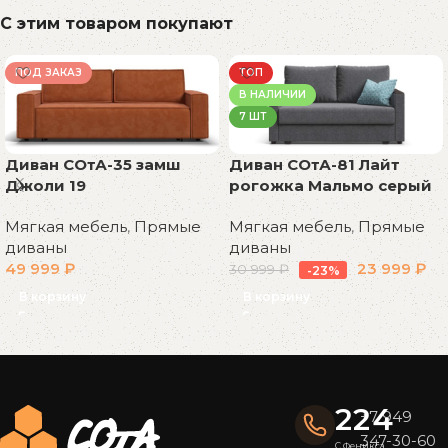
С этим товаром покупают
ПОД ЗАКАЗ
ТОП
В НАЛИЧИИ
7 ШТ
Диван СОтА-35 замш
Диван СОтА-81 Лайт
Джоли 19
рогожка Мальмо серый
Мягкая мебель
,
Прямые
Мягкая мебель
,
Прямые
диваны
диваны
49 999
₽
23 999
₽
30 999
₽
-23%
В корзину
В корзину
Read More
224
+7 949
347-30-60
С Феникса