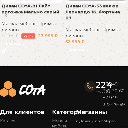
Диван СОтА-81 Лайт
Диван СОтА-33 велюр
рогожка Мальмо серый
Леонардо 16, Фортуна
07
Мягкая мебель
,
Прямые
диваны
Мягкая мебель
,
Прямые
23 999
₽
диваны
30 999
₽
-23%
52 999
₽
В корзину
В корзину
Read More
224
+7 949
347-30-60
С Феникса
+7 949
322-29-69
Для клиентов
Категории
Магазины
Каталог
Мягкая
г. Донецк, пр-т Мира 9
мебель