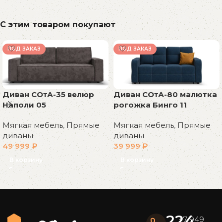
С этим товаром покупают
ПОД ЗАКАЗ
ПОД ЗАКАЗ
Диван СОтА-35 велюр
Диван СОтА-80 малютка
Наполи 05
рогожка Бинго 11
Мягкая мебель
,
Прямые
Мягкая мебель
,
Прямые
диваны
диваны
49 999
₽
39 999
₽
В корзину
В корзину
Read More
224
+7 949