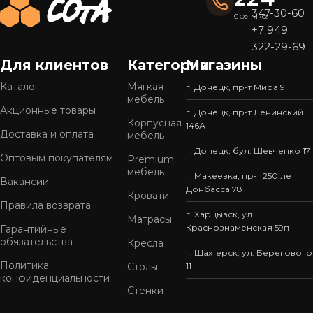
347-30-60
С Феникса
+7 949
322-29-69
Для клиентов
Категории
Магазины
Каталог
Мягкая
г. Донецк, пр-т Мира 9
мебель
Акционные товары
г. Донецк, пр-т Ленинский
Корпусная
146А
Доставка и оплата
мебель
г. Донецк, бул. Шевченко 17
Оптовым покупателям
Premium
мебель
г. Макеевка, пр-т 250 лет
Вакансии
Донбасса 78
Кровати
Правила возврата
г. Харцызск, ул.
Матрасы
Краснознаменская 59п
Гарантийные
обязательства
Кресла
г. Шахтерск, ул. Берегового
Политика
Столы
11
конфиденциальности
Стенки