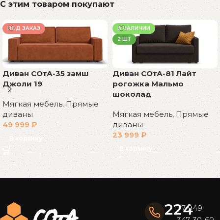
С этим товаром покупают
ПОД ЗАКАЗ
В НАЛИЧИИ
2 ШТ
Диван СОтА-35 замш
Диван СОтА-81 Лайт
Джоли 19
рогожка Мальмо
шоколад
Мягкая мебель
,
Прямые
диваны
Мягкая мебель
,
Прямые
49 999
₽
диваны
23 999
₽
В корзину
В корзину
Read More
224
+7 949
347-30-60