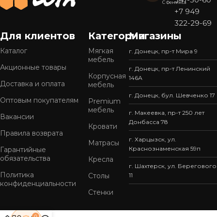
С Феникса
+7 949
322-29-69
Для клиентов
Категории
Магазины
Каталог
Мягкая
г. Донецк, пр-т Мира 9
мебель
Акционные товары
г. Донецк, пр-т Ленинский
Корпусная
146А
Доставка и оплата
мебель
г. Донецк, бул. Шевченко 17
Оптовым покупателям
Premium
мебель
г. Макеевка, пр-т 250 лет
Вакансии
Донбасса 78
Кровати
Правила возврата
г. Харцызск, ул.
Матрасы
Краснознаменская 59п
Гарантийные
обязательства
Кресла
г. Шахтерск, ул. Берегового
Политика
Столы
11
конфиденциальности
Стенки
0