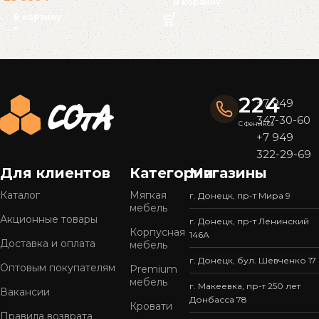
В корзину
В корзину
Read More
224
+7 949
347-30-60
С Феникса
+7 949
322-29-69
Для клиентов
Категории
Магазины
Каталог
Мягкая
г. Донецк, пр-т Мира 9
мебель
Акционные товары
г. Донецк, пр-т Ленинский
Корпусная
146А
Доставка и оплата
мебель
г. Донецк, бул. Шевченко 17
Оптовым покупателям
Premium
мебель
г. Макеевка, пр-т 250 лет
Вакансии
Донбасса 78
Кровати
Правила возврата