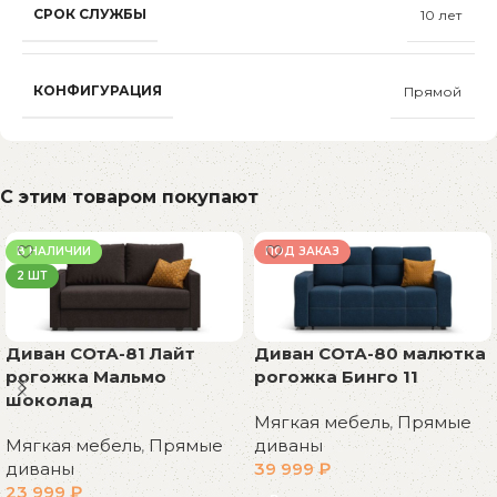
СРОК СЛУЖБЫ
10 лет
КОНФИГУРАЦИЯ
Прямой
С этим товаром покупают
В НАЛИЧИИ
ПОД ЗАКАЗ
2 ШТ
Диван СОтА-81 Лайт
Диван СОтА-80 малютка
рогожка Мальмо
рогожка Бинго 11
шоколад
Мягкая мебель
,
Прямые
Мягкая мебель
,
Прямые
диваны
диваны
39 999
₽
23 999
₽