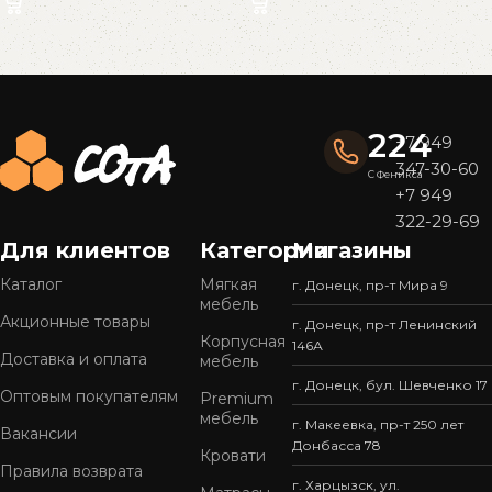
Read More
224
+7 949
347-30-60
С Феникса
+7 949
322-29-69
Для клиентов
Категории
Магазины
Каталог
Мягкая
г. Донецк, пр-т Мира 9
мебель
Акционные товары
г. Донецк, пр-т Ленинский
Корпусная
146А
Доставка и оплата
мебель
г. Донецк, бул. Шевченко 17
Оптовым покупателям
Premium
мебель
г. Макеевка, пр-т 250 лет
Вакансии
Донбасса 78
Кровати
Правила возврата
г. Харцызск, ул.