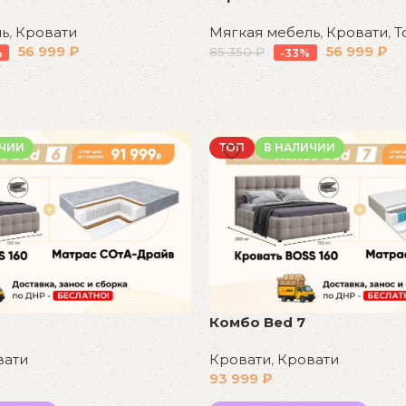
ль
,
Кровати
Мягкая мебель
,
Кровати
,
Т
56 999
₽
56 999
₽
85 350
₽
%
-33%
В корзину
ИЧИИ
ТОП
В НАЛИЧИИ
Комбо Bed 7
вати
Кровати
,
Кровати
93 999
₽