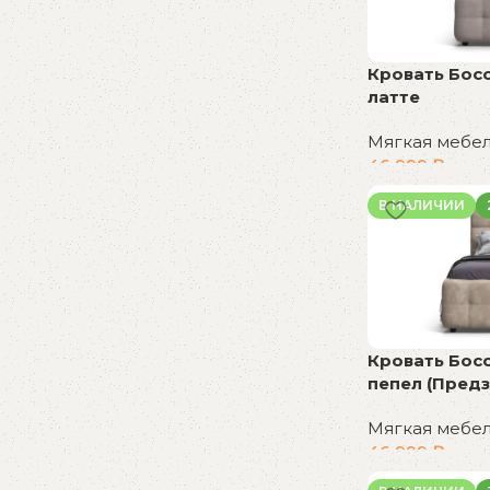
Кровать Бос
латте
Мягкая мебе
46 999
₽
В корзину
В НАЛИЧИИ
Кровать Бос
пепел (Предз
Мягкая мебе
46 999
₽
В корзину