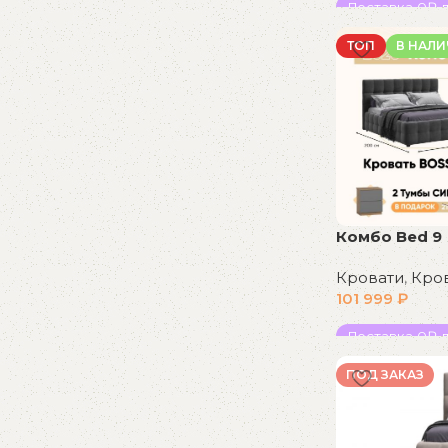
Доставка 0₽ д
В корзину
ТОП
В НАЛ
Комбо Bed 9
Кровати
,
Кро
101 999
₽
Доставка 0₽ д
В корзину
ПОД ЗАКАЗ