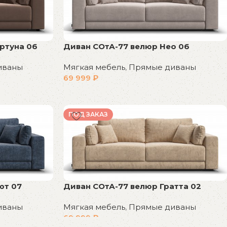
ртуна 06
Диван СОтА-77 велюр Нео 06
иваны
Мягкая мебель
,
Прямые диваны
69 999
₽
В корзину
ПОД ЗАКАЗ
ют 07
Диван СОтА-77 велюр Гратта 02
иваны
Мягкая мебель
,
Прямые диваны
69 999
₽