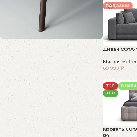
В корзину
ПОД ЗАКАЗ
Диван СОтА-
Распродажа
бестселлеров
Мягкая мебе
69 999
₽
Скидки на популярные модели!
В корзину
К покупкам
ТОП
В НАЛ
3 ШТ
Кровать СОт
04