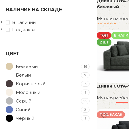
Диван СОтА-
бежевый
НАЛИЧИЕ НА СКЛАДЕ
Мягкая мебе
В наличии
69 999
₽
Под заказ
В корзину
ТОП
В НАЛ
2 ШТ
ЦВЕТ
Бежевый
16
Белый
7
Коричневый
6
Диван СОтА-
Молочный
1
Мягкая мебе
Серый
22
69 999
₽
-7%
Синий
3
В корзину
ПОД ЗАКАЗ
Черный
1