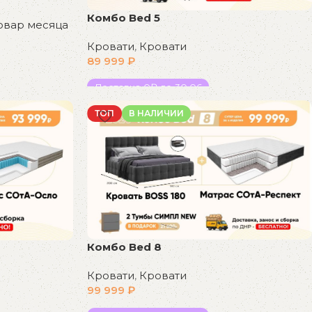
Комбо Bed 5
овар месяца
Кровати
,
Кровати
89 999
₽
Доставка 0₽ до 30.06
В корзину
ТОП
В НАЛИЧИИ
Комбо Bed 8
Кровати
,
Кровати
99 999
₽