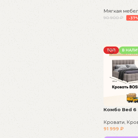
Мягкая мебе
90 900
₽
-37
В корзину
ТОП
В НАЛ
Комбо Bed 6
Кровати
,
Кро
91 999
₽