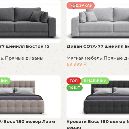
В корзину
ПОД ЗАКАЗ
77 шенилл Бостон 15
Диван СОтА-77 шенилл Б
ль
,
Прямые диваны
Мягкая мебель
,
Прямые д
69 999
₽
В корзину
ИЧИИ
ТОП
В НАЛИЧИИ
14 ШТ
А-Босс 180 велюр Лайм
Кровать Босс 180 велюр
серая