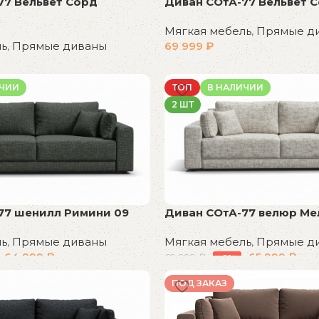
77 Вельвет Сорд
Диван СОтА-77 Вельвет 
Мягкая мебель
,
Прямые д
ль
,
Прямые диваны
69 999
₽
В корзину
ИЧИИ
ТОП
В НАЛИЧИИ
2 ШТ
77 шенилл Римини 09
Диван СОтА-77 велюр Ме
ль
,
Прямые диваны
Мягкая мебель
,
Прямые д
64 999
₽
65 999
₽
69 999
₽
-6%
В корзину
ПОД ЗАКАЗ