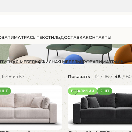
ОВАТИ
МАТРАСЫ
ТЕКСТИЛЬ
ДОСТАВКА
КОНТАКТЫ
ПУСНАЯ МЕБЕЛЬ
ОФИСНАЯ МЕБЕЛЬ
КРОВАТИ
МАТРАСЫ
1–48 из 57
Показать
12
16
48
60
1 ШТ
В НАЛИЧИИ
2 ШТ