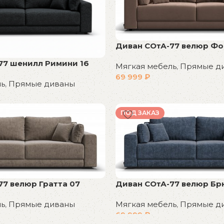
Диван СОтА-77 велюр Фо
77 шенилл Римини 16
Мягкая мебель
,
Прямые д
69 999
₽
ль
,
Прямые диваны
В корзину
ПОД ЗАКАЗ
77 велюр Гратта 07
Диван СОтА-77 велюр Бр
ль
,
Прямые диваны
Мягкая мебель
,
Прямые д
69 999
₽