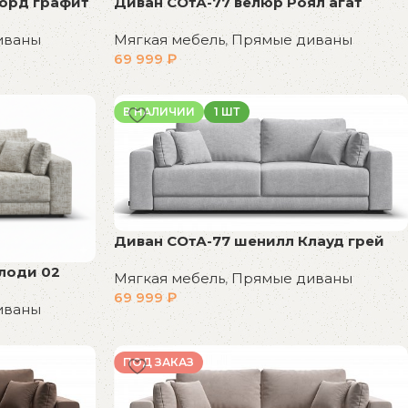
Сорд графит
Диван СОтА-77 велюр Роял агат
иваны
Мягкая мебель
,
Прямые диваны
69 999
₽
В корзину
В НАЛИЧИИ
1 ШТ
Диван СОтА-77 шенилл Клауд грей
лоди 02
Мягкая мебель
,
Прямые диваны
69 999
₽
иваны
В корзину
ПОД ЗАКАЗ