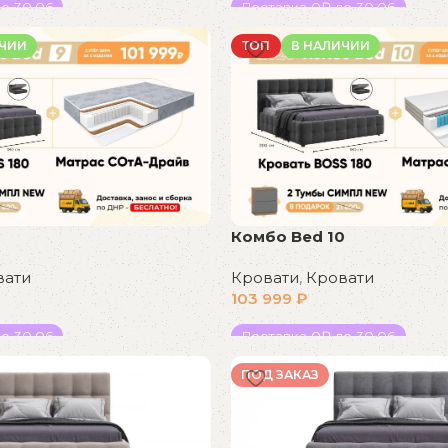
о 30.06
Доставка 0₽ до 30.06
В корзину
ИЧИИ
ТОП
В НАЛИЧИИ
Комбо Bed 10
вати
Кровати
,
Кровати
103 999
₽
о 30.06
Доставка 0₽ до 30.06
В корзину
ПОД ЗАКАЗ