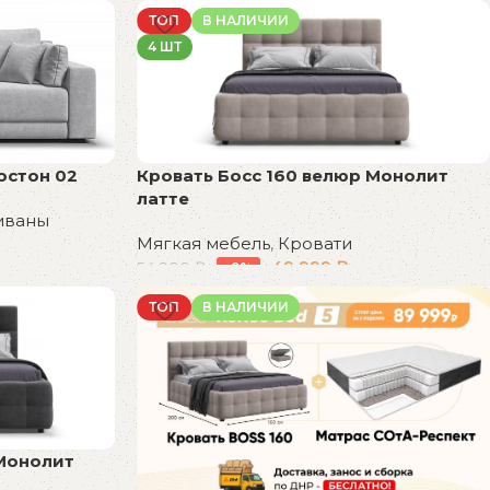
В корзину
ТОП
В НАЛИЧИИ
4 ШТ
остон 02
Кровать Босс 160 велюр Монолит
латте
иваны
Мягкая мебель
,
Кровати
49 999
₽
54 900
₽
-9%
В корзину
ТОП
В НАЛИЧИИ
 Монолит