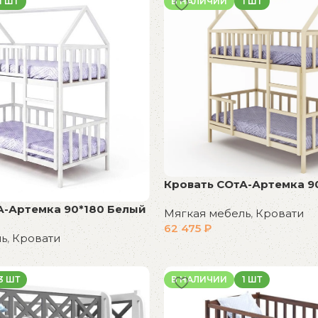
1 ШТ
В НАЛИЧИИ
1 ШТ
Кровать СОтА-Артемка 9
А-Артемка 90*180 Белый
Мягкая мебель
,
Кровати
62 475
₽
ль
,
Кровати
В корзину
3 ШТ
В НАЛИЧИИ
1 ШТ