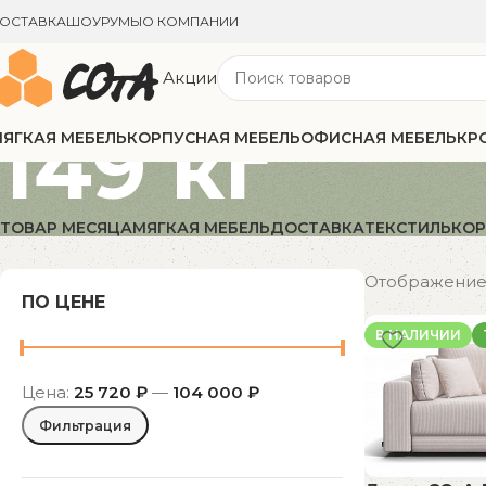
ОСТАВКА
ШОУРУМЫ
О КОМПАНИИ
Акции
149 кг
ЯГКАЯ МЕБЕЛЬ
КОРПУСНАЯ МЕБЕЛЬ
ОФИСНАЯ МЕБЕЛЬ
КР
ТОВАР МЕСЯЦА
МЯГКАЯ МЕБЕЛЬ
ДОСТАВКА
ТЕКСТИЛЬ
КОР
Отображение 
ПО ЦЕНЕ
В НАЛИЧИИ
Цена:
25 720 ₽
—
104 000 ₽
Фильтрация