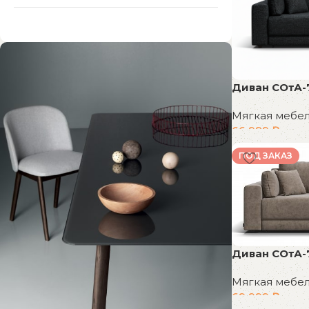
Диван СОтА-
Мягкая мебе
66 999
₽
В корзину
ПОД ЗАКАЗ
Диван СОтА-
Мягкая мебе
69 999
₽