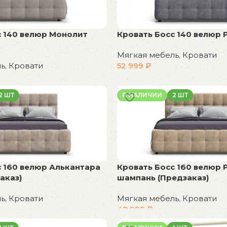
с 140 велюр Монолит
Кровать Босс 140 велюр 
Мягкая мебель
,
Кровати
ль
,
Кровати
52 999
₽
В корзину
2 ШТ
В НАЛИЧИИ
2 ШТ
Кровать Босс 160 велюр 
с 160 велюр Алькантара
шампань (Предзаказ)
аказ)
Мягкая мебель
,
Кровати
ль
,
Кровати
48 999
₽
В корзину