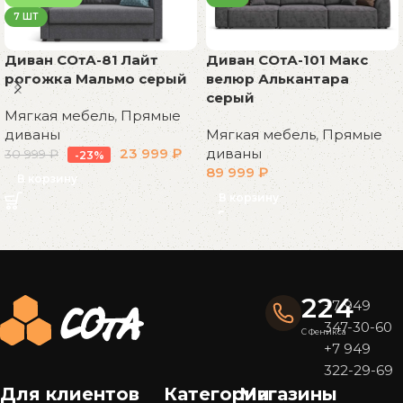
7 ШТ
Диван СОтА-81 Лайт
Диван СОтА-101 Макс
рогожка Мальмо серый
велюр Алькантара
серый
Мягкая мебель
,
Прямые
диваны
Мягкая мебель
,
Прямые
23 999
₽
диваны
30 999
₽
-23%
89 999
₽
В корзину
В корзину
Read More
224
+7 949
347-30-60
С Феникса
+7 949
322-29-69
Для клиентов
Категории
Магазины