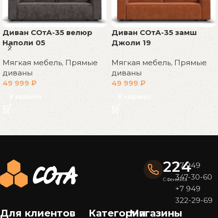
Диван СОтА-35 велюр
Диван СОтА-35 замш
Наполи 05
Джоли 19
Мягкая мебель
,
Прямые
Мягкая мебель
,
Прямые
диваны
диваны
49 999
₽
49 999
₽
В корзину
В корзину
Read More
224
+7 949
347-30-60
С Феникса
+7 949
322-29-69
Для клиентов
Категории
Магазины